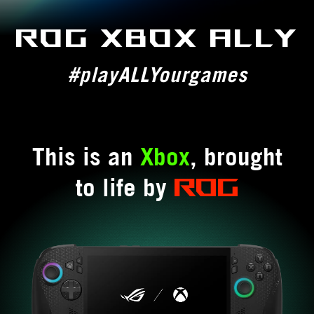
ROG XBOX ALLY
#playALLYourgames
This is an
Xbox
, brought
ROG
to life by