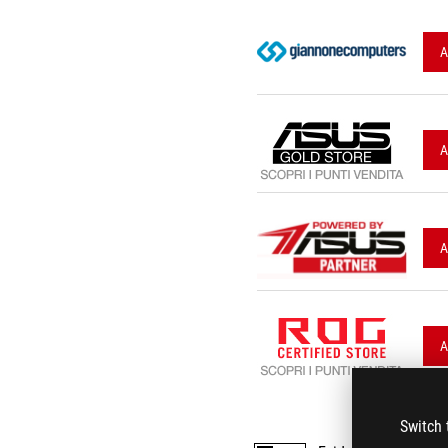
A
A
A
A
Switch 