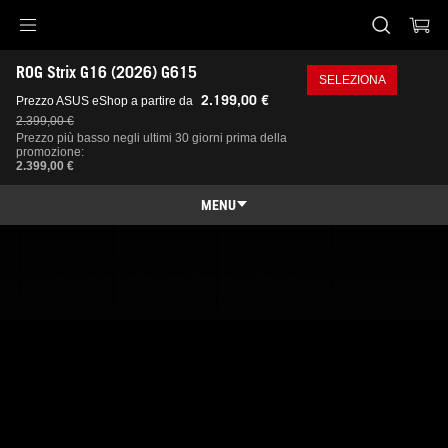
Accessibility links
ROG Strix G16 (2026) G615
Skip to content
Accessibility Help
Skip to Menu
Piè di pagina di ASUS
SELEZIONA
2.199,00 €
Prezzo ASUS eShop a partire da
2.399,00 €
Prezzo più basso negli ultimi 30 giorni prima della
promozione:
2.399,00 €
MENU
Panoramica
Panoramica
Specifiche
Galleria
Dove comprare
Assistenza