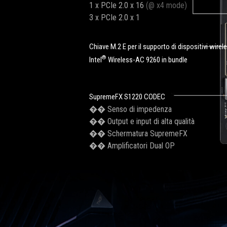
1 x PCIe 2.0 x 16
(@ x4 mode)
3 x PCIe 2.0 x 1
Chiave M.2 E per il supporto di dispositivi wirel
®
Intel
Wireless-AC 9260 in bundle
SupremeFX S1220 CODEC
�� Senso di impedenza
�� Output e input di alta qualità
�� Schermatura SupremeFX
�� Amplificatori Dual OP