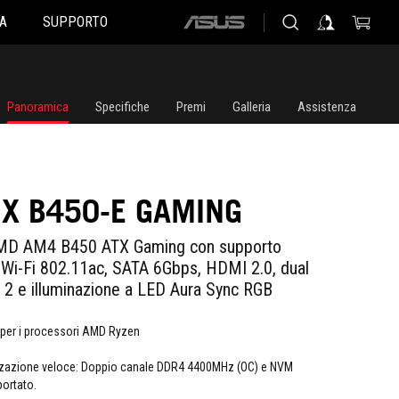
A
SUPPORTO
ASUS
home
logo
Panoramica
Specifiche
Premi
Galleria
Assistenza
IX B450-E GAMING
MD AM4 B450 ATX Gaming con supporto
i-Fi 802.11ac, SATA 6Gbps, HDMI 2.0, dual
 2 e illuminazione a LED Aura Sync RGB
per i processori AMD Ryzen
azione veloce: Doppio canale DDR4 4400MHz (OC) e NVM
ortato.