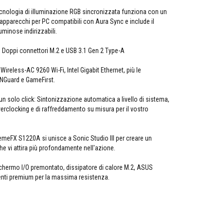
ecnologia di illuminazione RGB sincronizzata funziona con un
 apparecchi per PC compatibili con Aura Sync e include il
uminose indirizzabili.
: Doppi connettori M.2 e USB 3.1 Gen 2 Type-A
ireless-AC 9260 Wi-Fi, Intel Gigabit Ethernet, più le
NGuard e GameFirst.
n solo click: Sintonizzazione automatica a livello di sistema,
overclocking e di raffreddamento su misura per il vostro
meFX S1220A si unisce a Sonic Studio III per creare un
 vi attira più profondamente nell'azione.
chermo I/O premontato, dissipatore di calore M.2, ASUS
ti premium per la massima resistenza.