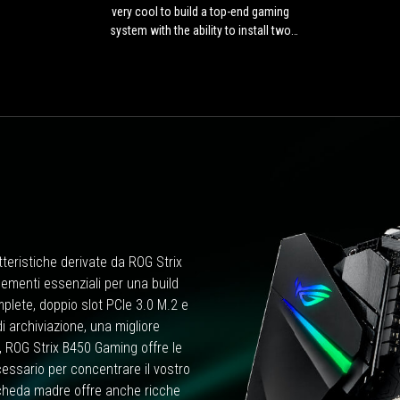
cool
very cool to build a top-end gaming
to
system with the ability to install two
build
graphics cards.
a
top-
end
gaming
system
with
the
ability
to
install
two
teristiche derivate da ROG Strix
graphics
cards.
elementi essenziali per una build
plete, doppio slot PCIe 3.0 M.2 e
i archiviazione, una migliore
, ROG Strix B450 Gaming offre le
cessario per concentrare il vostro
cheda madre offre anche ricche