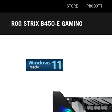
STORE
PRODOTTI
Accessibility links
Skip to content
Accessibility Help
Skip to Menu
Piè di pagina di ASUS
ROG STRIX B450-E GAMING