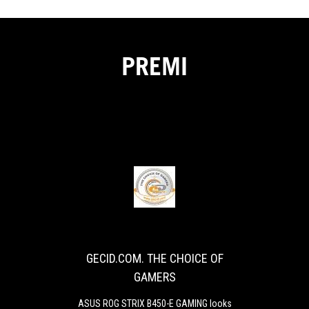
PREMI
GECID.COM.
ASUS
THE
ROG
STRIX
CHOICE
B450-
OF
E
GECID.COM. THE CHOICE OF
GAMERS
GAMING
GAMERS
looks
very
ASUS ROG STRIX B450-E GAMING looks