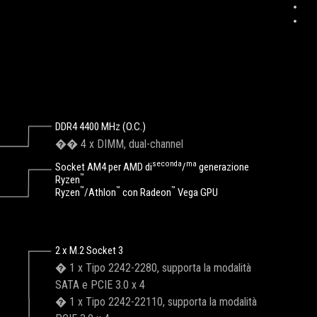
DDR4 4400 MHz (O.C.)
�� 4 x DIMM, dual-channel
seconda
ma
Socket AM4 per AMD di
/
generazione
™
Ryzen
™
™
™
Ryzen
/Athlon
con Radeon
Vega GPU
2 x M.2 Socket 3
� 1 x Tipo 2242-2280, supporta la modalità
SATA e PCIE 3.0 x 4
� 1 x Tipo 2242-22110, supporta la modalità