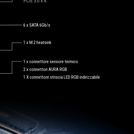
PCIE 3.0 x 4
6 x SATA 6Gb/s
1 x M.2 heatsink
1 x connettore sensore termico
2 x connettori AURA RGB
1 X connettore striscia LED RGB indirizzabile