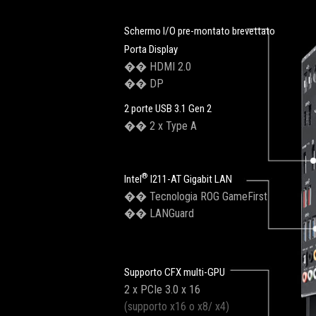
Schermo I/O pre-montato brevettato
Porta Display
�� HDMI 2.0
�� DP
2 porte USB 3.1 Gen 2
�� 2 x Type A
®
Intel
I211-AT Gigabit LAN
�� Tecnologia ROG GameFirst
�� LANGuard
Supporto CFX multi-GPU
2 x PCIe 3.0 x 16
(supporto x16 o x8/ x4)