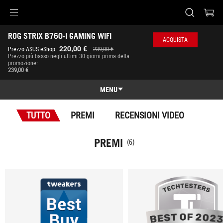
Accessibility links
ROG STRIX B760-I GAMING WIFI
Skip to content
Accessibility Help
Skip to Menu
Piè di pagina di ASUS
ACQUISTA
-
220,00 €
Prezzo ASUS eShop
239,00 €
Premi
Prezzo più basso negli ultimi 30 giorni prima della
promozione:
239,00 €
MENU
Panoramica
TUTTO
PREMI
RECENSIONI VIDEO
Panoramica
Specifiche
PREMI
(6)
Premi
Galleria
Dove comprare
Assistenza