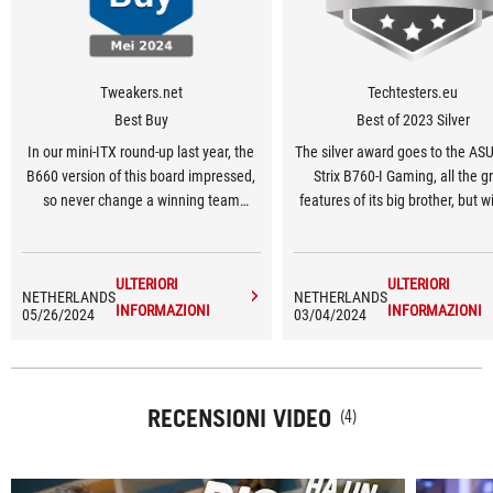
Tweakers.net
Techtesters.eu
Best Buy
Best of 2023 Silver
In our mini-ITX round-up last year, the
The silver award goes to the AS
B660 version of this board impressed,
Strix B760-I Gaming, all the g
so never change a winning team
features of its big brother, but w
seems like a great strategy in this
the CPU overclocking.
case.
ULTERIORI
ULTERIORI
NETHERLANDS
NETHERLANDS
INFORMAZIONI
INFORMAZIONI
05/26/2024
03/04/2024
RECENSIONI VIDEO
(4)