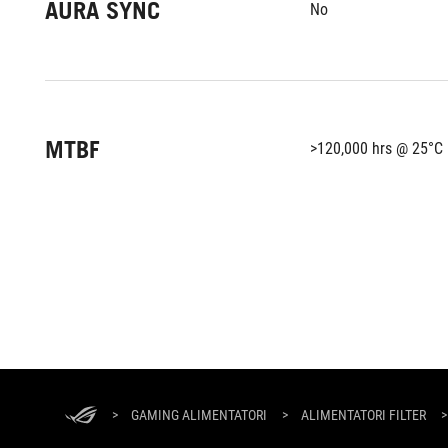
AURA SYNC
No
MTBF
>120,000 hrs @ 25°C
Piè
di
pagina
>
GAMING ALIMENTATORI
>
ALIMENTATORI FILTER
>
di