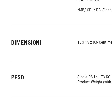
ROG label x 3
*MB/ CPU/ PCI-E cabl
DIMENSIONI
16 x 15 x 8.6 Centim
PESO
Single PSU : 1.73 KG
Product Weight (with 