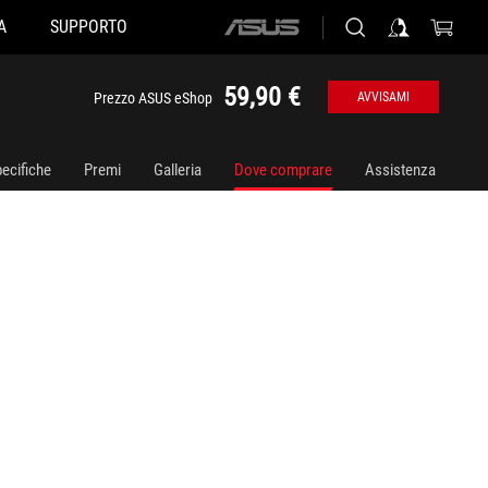
A
SUPPORTO
ASUS
home
logo
59,90 €
Prezzo ASUS eShop
AVVISAMI
ecifiche
Premi
Galleria
Dove comprare
Assistenza