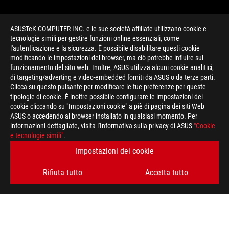
ASUSTeK COMPUTER INC. e le sue società affiliate utilizzano cookie e
tecnologie simili per gestire funzioni online essenziali, come
l'autenticazione e la sicurezza. È possibile disabilitare questi cookie
modificando le impostazioni del browser, ma ciò potrebbe influire sul
funzionamento del sito web. Inoltre, ASUS utilizza alcuni cookie analitici,
di targeting/adverting e video-embedded forniti da ASUS o da terze parti.
Clicca su questo pulsante per modificare le tue preferenze per queste
>
GAMING ARMOURY
tipologie di cookie. È inoltre possibile configurare le impostazioni dei
cookie cliccando su "Impostazioni cookie" a piè di pagina dei siti Web
ASUS o accedendo al browser installato in qualsiasi momento. Per
informazioni dettagliate, visita l'Informativa sulla privacy di ASUS
"Cookie
RIMANI AGGIORNATO SUL MONDO ROG
e tecnologie simili"
.
Impostazioni dei cookie
ISCRIVITI
Rifiuta tutto
Accetta tutto
A PROPOSITO DI ROG
HOME
PRESSROOM