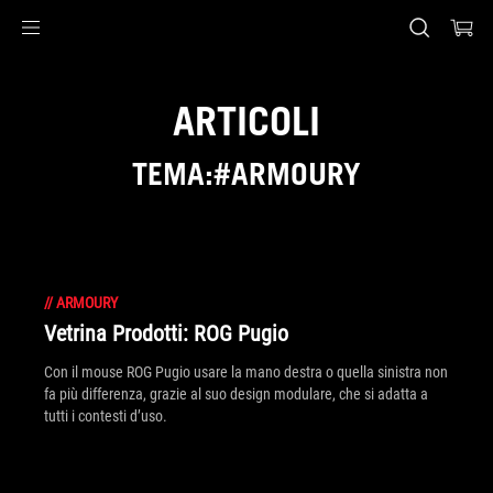
Accessibility links
Skip to content
Accessibility Help
Skip to Menu
Piè di pagina di ASUS
ARTICOLI
TEMA:#ARMOURY
//
ARMOURY
Vetrina Prodotti: ROG Pugio
Con il mouse ROG Pugio usare la mano destra o quella sinistra non
fa più differenza, grazie al suo design modulare, che si adatta a
tutti i contesti d’uso.