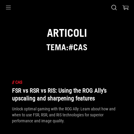
Accessibility links
Skip to content
Accessibility Help
Skip to Menu
Piè di pagina di ASUS
ARTICOLI
TEMA:#CAS
//
CAS
FSR vs RSR vs RIS: Using the ROG Ally's
upscaling and sharpening features
Unlock optimal gaming with the ROG Ally: Learn about how and
when to use FSR, RSR, and RIS technologies for superior
performance and image quality.