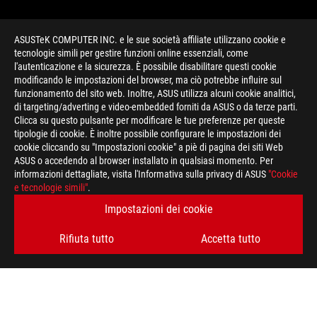
ASUSTeK COMPUTER INC. e le sue società affiliate utilizzano cookie e
tecnologie simili per gestire funzioni online essenziali, come
l'autenticazione e la sicurezza. È possibile disabilitare questi cookie
modificando le impostazioni del browser, ma ciò potrebbe influire sul
funzionamento del sito web. Inoltre, ASUS utilizza alcuni cookie analitici,
di targeting/adverting e video-embedded forniti da ASUS o da terze parti.
Clicca su questo pulsante per modificare le tue preferenze per queste
>
GAMING CAS
tipologie di cookie. È inoltre possibile configurare le impostazioni dei
cookie cliccando su "Impostazioni cookie" a piè di pagina dei siti Web
ASUS o accedendo al browser installato in qualsiasi momento. Per
informazioni dettagliate, visita l'Informativa sulla privacy di ASUS
"Cookie
RIMANI AGGIORNATO SUL MONDO ROG
e tecnologie simili"
.
Impostazioni dei cookie
ISCRIVITI
Rifiuta tutto
Accetta tutto
A PROPOSITO DI ROG
HOME
PRESSROOM