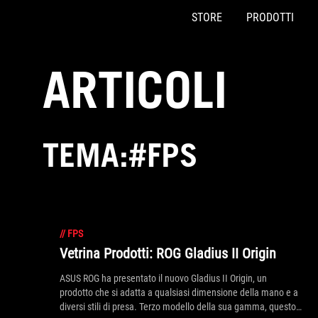
STORE
PRODOTTI
Accessibility links
Skip to content
Accessibility Help
Skip to Menu
Piè di pagina di ASUS
ARTICOLI
TEMA:#FPS
//
FPS
Vetrina Prodotti: ROG Gladius II Origin
ASUS ROG ha presentato il nuovo Gladius II Origin, un
prodotto che si adatta a qualsiasi dimensione della mano e a
diversi stili di presa. Terzo modello della sua gamma, questo