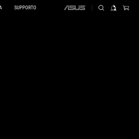
A
SUPPORTO
ASUS
home
logo