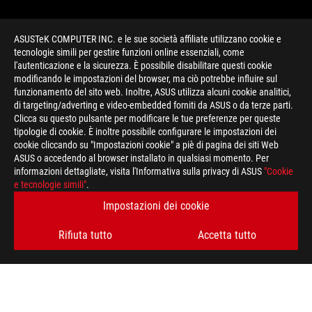
ASUSTeK COMPUTER INC. e le sue società affiliate utilizzano cookie e
tecnologie simili per gestire funzioni online essenziali, come
l'autenticazione e la sicurezza. È possibile disabilitare questi cookie
modificando le impostazioni del browser, ma ciò potrebbe influire sul
funzionamento del sito web. Inoltre, ASUS utilizza alcuni cookie analitici,
di targeting/adverting e video-embedded forniti da ASUS o da terze parti.
Clicca su questo pulsante per modificare le tue preferenze per queste
>
GAMING GEFORCE RTX 2080
tipologie di cookie. È inoltre possibile configurare le impostazioni dei
cookie cliccando su "Impostazioni cookie" a piè di pagina dei siti Web
ASUS o accedendo al browser installato in qualsiasi momento. Per
informazioni dettagliate, visita l'Informativa sulla privacy di ASUS
"Cookie
RIMANI AGGIORNATO SUL MONDO ROG
e tecnologie simili"
.
Impostazioni dei cookie
ISCRIVITI
Rifiuta tutto
Accetta tutto
A PROPOSITO DI ROG
HOME
PRESSROOM