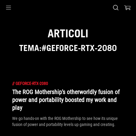
Accessibility links
Skip to content
Accessibility Help
Skip to Menu
Piè di pagina di ASUS
ARTICOLI
TEMA:#GEFORCE-RTX-2080
//
GEFORCE-RTX-2080
The ROG Mothership's otherworldly fusion of
power and portability boosted my work and
play
We go hands-on with the ROG Mothership to see how its unique
fusion of power and portability levels up gaming and creating.