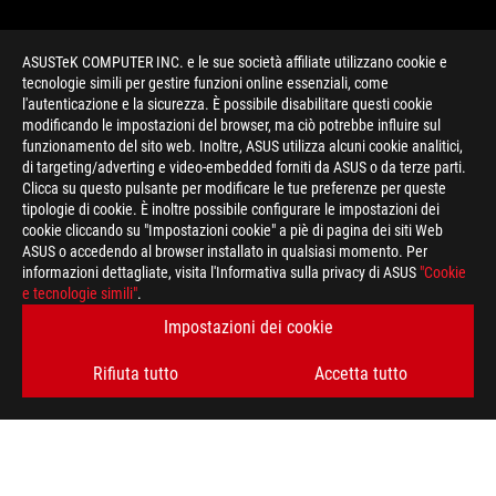
ASUSTeK COMPUTER INC. e le sue società affiliate utilizzano cookie e
tecnologie simili per gestire funzioni online essenziali, come
l'autenticazione e la sicurezza. È possibile disabilitare questi cookie
modificando le impostazioni del browser, ma ciò potrebbe influire sul
funzionamento del sito web. Inoltre, ASUS utilizza alcuni cookie analitici,
di targeting/adverting e video-embedded forniti da ASUS o da terze parti.
Clicca su questo pulsante per modificare le tue preferenze per queste
>
GAMING GPU TWEAK II
tipologie di cookie. È inoltre possibile configurare le impostazioni dei
cookie cliccando su "Impostazioni cookie" a piè di pagina dei siti Web
ASUS o accedendo al browser installato in qualsiasi momento. Per
informazioni dettagliate, visita l'Informativa sulla privacy di ASUS
"Cookie
RIMANI AGGIORNATO SUL MONDO ROG
e tecnologie simili"
.
Impostazioni dei cookie
ISCRIVITI
Rifiuta tutto
Accetta tutto
A PROPOSITO DI ROG
HOME
PRESSROOM