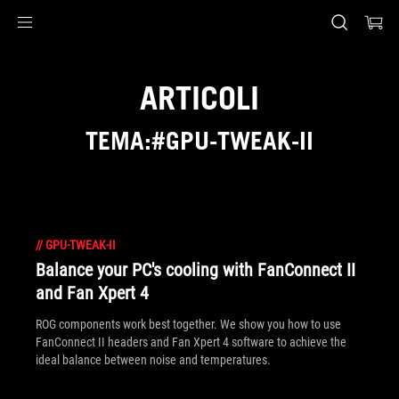
Accessibility links
Skip to content
Accessibility Help
Skip to Menu
Piè di pagina di ASUS
ARTICOLI
TEMA:#GPU-TWEAK-II
//
GPU-TWEAK-II
Balance your PC's cooling with FanConnect II
and Fan Xpert 4
ROG components work best together. We show you how to use
FanConnect II headers and Fan Xpert 4 software to achieve the
ideal balance between noise and temperatures.