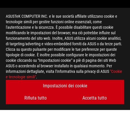
ASUSTeK COMPUTER INC. e le sue società affiliate utilizzano cookie e
tecnologie simili per gestire funzioni online essenziali, come
l'autenticazione e la sicurezza. È possibile disabilitare questi cookie
modificando le impostazioni del browser, ma ciò potrebbe influire sul
funzionamento del sito web. Inoltre, ASUS utilizza alcuni cookie analitici,
di targeting/adverting e video-embedded forniti da ASUS o da terze parti.
Clicca su questo pulsante per modificare le tue preferenze per queste
>
GAMING GPU UNDERVOLTING
tipologie di cookie. È inoltre possibile configurare le impostazioni dei
cookie cliccando su "Impostazioni cookie" a piè di pagina dei siti Web
ASUS o accedendo al browser installato in qualsiasi momento. Per
informazioni dettagliate, visita l'Informativa sulla privacy di ASUS
"Cookie
RIMANI AGGIORNATO SUL MONDO ROG
e tecnologie simili"
.
Impostazioni dei cookie
ISCRIVITI
Rifiuta tutto
Accetta tutto
A PROPOSITO DI ROG
HOME
PRESSROOM