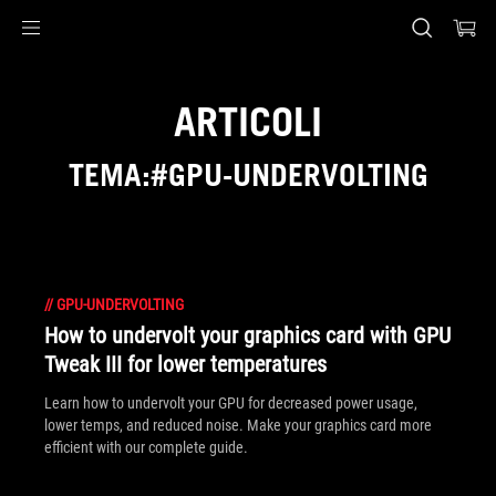
Accessibility links
Skip to content
Accessibility Help
Skip to Menu
Piè di pagina di ASUS
ARTICOLI
TEMA:#GPU-UNDERVOLTING
//
GPU-UNDERVOLTING
How to undervolt your graphics card with GPU
Tweak III for lower temperatures
Learn how to undervolt your GPU for decreased power usage,
lower temps, and reduced noise. Make your graphics card more
efficient with our complete guide.