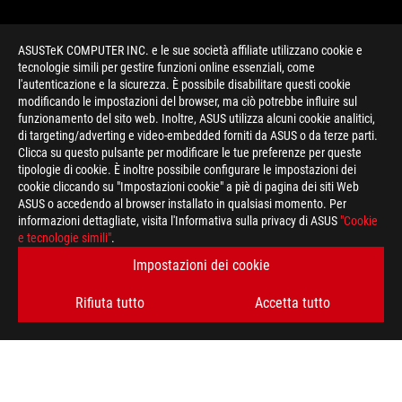
ASUSTeK COMPUTER INC. e le sue società affiliate utilizzano cookie e
tecnologie simili per gestire funzioni online essenziali, come
l'autenticazione e la sicurezza. È possibile disabilitare questi cookie
modificando le impostazioni del browser, ma ciò potrebbe influire sul
funzionamento del sito web. Inoltre, ASUS utilizza alcuni cookie analitici,
di targeting/adverting e video-embedded forniti da ASUS o da terze parti.
Clicca su questo pulsante per modificare le tue preferenze per queste
>
GAMING LIQUID
tipologie di cookie. È inoltre possibile configurare le impostazioni dei
cookie cliccando su "Impostazioni cookie" a piè di pagina dei siti Web
ASUS o accedendo al browser installato in qualsiasi momento. Per
informazioni dettagliate, visita l'Informativa sulla privacy di ASUS
"Cookie
RIMANI AGGIORNATO SUL MONDO ROG
e tecnologie simili"
.
Impostazioni dei cookie
ISCRIVITI
Rifiuta tutto
Accetta tutto
A PROPOSITO DI ROG
HOME
PRESSROOM