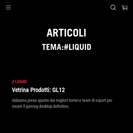
Accessibility links
Skip to content
Accessibility Help
Skip to Menu
Piè di pagina di ASUS
ARTICOLI
TEMA:#LIQUID
//
LIQUID
Vetrina Prodotti: GL12
Abbiamo preso spunto dai migliori tornei e team di esport per
creare il gaming desktop definitivo.