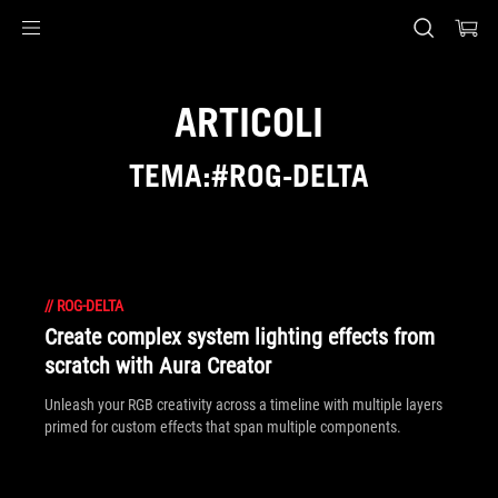
Accessibility links
Skip to content
Accessibility Help
Skip to Menu
Piè di pagina di ASUS
ARTICOLI
TEMA:#ROG-DELTA
//
ROG-DELTA
Create complex system lighting effects from
scratch with Aura Creator
Unleash your RGB creativity across a timeline with multiple layers
primed for custom effects that span multiple components.