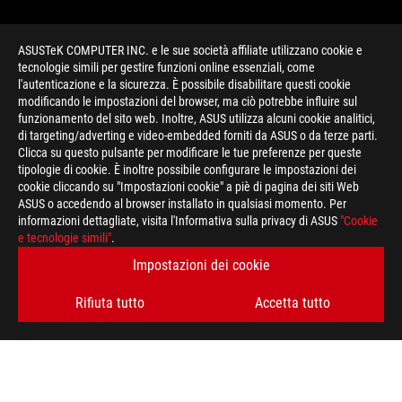
ASUSTeK COMPUTER INC. e le sue società affiliate utilizzano cookie e
tecnologie simili per gestire funzioni online essenziali, come
l'autenticazione e la sicurezza. È possibile disabilitare questi cookie
modificando le impostazioni del browser, ma ciò potrebbe influire sul
funzionamento del sito web. Inoltre, ASUS utilizza alcuni cookie analitici,
di targeting/adverting e video-embedded forniti da ASUS o da terze parti.
Clicca su questo pulsante per modificare le tue preferenze per queste
>
GAMING ROG DELTA
tipologie di cookie. È inoltre possibile configurare le impostazioni dei
cookie cliccando su "Impostazioni cookie" a piè di pagina dei siti Web
ASUS o accedendo al browser installato in qualsiasi momento. Per
informazioni dettagliate, visita l'Informativa sulla privacy di ASUS
"Cookie
RIMANI AGGIORNATO SUL MONDO ROG
e tecnologie simili"
.
Impostazioni dei cookie
ISCRIVITI
Rifiuta tutto
Accetta tutto
A PROPOSITO DI ROG
HOME
PRESSROOM