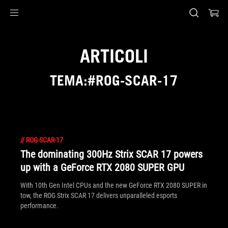
Accessibility links
Skip to content
Accessibility Help
Skip to Menu
Piè di pagina di ASUS
ARTICOLI
TEMA:#ROG-SCAR-17
//
ROG-SCAR-17
The dominating 300Hz Strix SCAR 17 powers
up with a GeForce RTX 2080 SUPER GPU
With 10th Gen Intel CPUs and the new GeForce RTX 2080 SUPER in
tow, the ROG Strix SCAR 17 delivers unparalleled esports
performance.