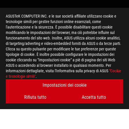
ASUSTeK COMPUTER INC. e le sue società affiliate utilizzano cookie e
tecnologie simili per gestire funzioni online essenziali, come
l'autenticazione e la sicurezza. È possibile disabilitare questi cookie
modificando le impostazioni del browser, ma ciò potrebbe influire sul
funzionamento del sito web. Inoltre, ASUS utilizza alcuni cookie analitici,
di targeting/adverting e video-embedded forniti da ASUS o da terze parti.
Clicca su questo pulsante per modificare le tue preferenze per queste
>
GAMING ROG SCAR 17
tipologie di cookie. È inoltre possibile configurare le impostazioni dei
cookie cliccando su "Impostazioni cookie" a piè di pagina dei siti Web
ASUS o accedendo al browser installato in qualsiasi momento. Per
informazioni dettagliate, visita l'Informativa sulla privacy di ASUS
"Cookie
RIMANI AGGIORNATO SUL MONDO ROG
e tecnologie simili"
.
Impostazioni dei cookie
ISCRIVITI
Rifiuta tutto
Accetta tutto
A PROPOSITO DI ROG
HOME
PRESSROOM