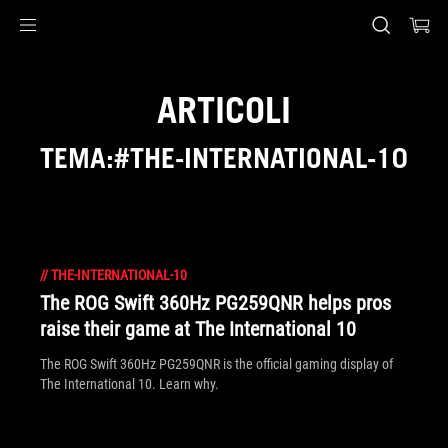
Accessibility links
Skip to content
Accessibility Help
Skip to Menu
Piè di pagina di ASUS
ARTICOLI
TEMA:#THE-INTERNATIONAL-10
//
THE-INTERNATIONAL-10
The ROG Swift 360Hz PG259QNR helps pros
raise their game at The International 10
The ROG Swift 360Hz PG259QNR is the official gaming display of
The International 10. Learn why.