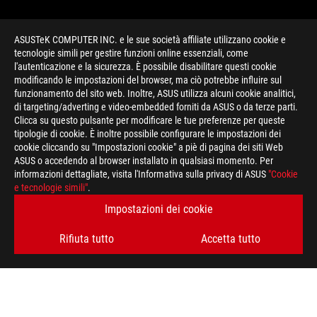
ASUSTeK COMPUTER INC. e le sue società affiliate utilizzano cookie e
tecnologie simili per gestire funzioni online essenziali, come
l'autenticazione e la sicurezza. È possibile disabilitare questi cookie
modificando le impostazioni del browser, ma ciò potrebbe influire sul
funzionamento del sito web. Inoltre, ASUS utilizza alcuni cookie analitici,
di targeting/adverting e video-embedded forniti da ASUS o da terze parti.
Clicca su questo pulsante per modificare le tue preferenze per queste
>
GAMING THE INTERNATIONAL 10
tipologie di cookie. È inoltre possibile configurare le impostazioni dei
cookie cliccando su "Impostazioni cookie" a piè di pagina dei siti Web
ASUS o accedendo al browser installato in qualsiasi momento. Per
informazioni dettagliate, visita l'Informativa sulla privacy di ASUS
"Cookie
RIMANI AGGIORNATO SUL MONDO ROG
e tecnologie simili"
.
Impostazioni dei cookie
ISCRIVITI
Rifiuta tutto
Accetta tutto
A PROPOSITO DI ROG
HOME
PRESSROOM