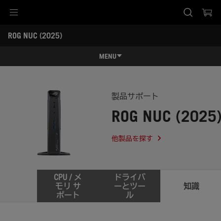
Accessibility links
ROG NUC (2025) 
Skip to content
Accessibility Help
Skip to Menu
ASUS Footer
-
サ
MENU
ポ
ー
特長
ト
特長
スペック
製品サポート
ROG NUC (2025
レビュー記事 / 動画
ギャラリー
他製品を探す
サポート
CPU / メ
ドライバ
モリ サ
ーとツー
知識
ポート
ル