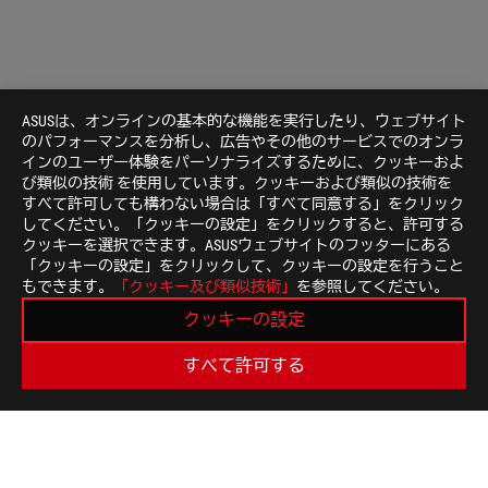
ASUSは、オンラインの基本的な機能を実行したり、ウェブサイト
のパフォーマンスを分析し、広告やその他のサービスでのオンラ
インのユーザー体験をパーソナライズするために、クッキーおよ
び類似の技術 を使用しています。クッキーおよび類似の技術を
すべて許可しても構わない場合は「すべて同意する」をクリック
してください。「クッキーの設定」をクリックすると、許可する
クッキーを選択できます。ASUSウェブサイトのフッターにある
「クッキーの設定」をクリックして、クッキーの設定を行うこと
もできます。
「クッキー及び類似技術」
を参照してください。
Disclaimer
HDMI、HDMI High-Definition Multimedia Interf
クッキーの設定
Administrator, Inc.の商標または登録商標です。
実際のHDMIのバージョンは、製品仕様ページにてご確認
すべて許可する
米国およびカナダでは、米連邦通信委員会（Federal Communica
Canada）の認証を受けた製品が販売されます。現地で購入可能な
サイトをご覧ください。
すべての仕様は、予告なしに変更されることがあります
ださい。製品はすべての国地域で入手できるわけではあ
仕様や機能は、モデルによって異なります。すべての画