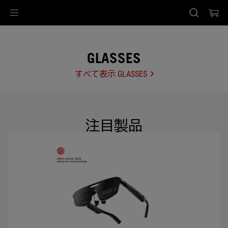
Accessibility links
Skip to content
Accessibility Help
Skip to Menu
ASUS Footer
GLASSES
すべて表示 GLASSES
注目製品