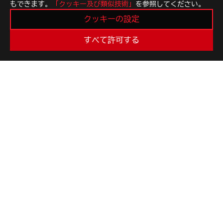
もできます。
「クッキー及び類似技術」
を参照してください。
クッキーの設定
すべて許可する
>
GAMING GLASSES
最新のお得情報などを手に入れよう
新規登録
ROGについて
NEWSROOM
ホーム
facebook
instagram
twitter
youtube