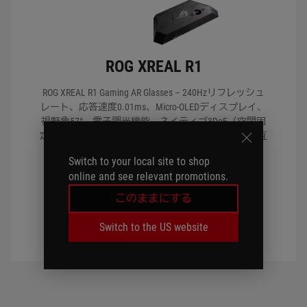
ROG XREAL R1
ROG XREAL R1 Gaming AR Glasses – 240Hzリフレッシュ
レート、応答速度0.01ms、Micro‑OLEDディスプレイ、
視野角57°、電子調光機能、ネイティブ3DoF（空間固
定モード/追従モード）、3D視聴機能、ROG Allyとの互
換性、Boseサウンド
Switch to your local site to shop
ASUS estoreの価格
online and see relevant promotions.
¥141,550
このままにする
すぐに購入
Switch to the US website
詳細はこちら