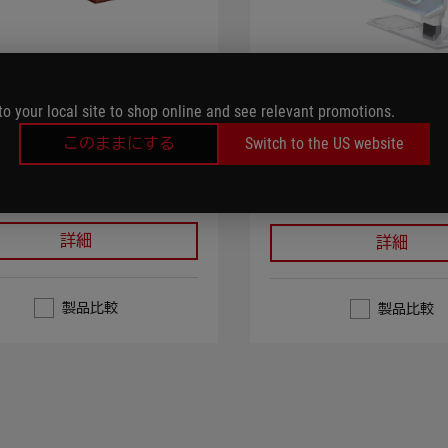
ROG Herculx Grap
Herculx EVA-02
Card Holder
ion
to your local site to shop online and see relevant promotions.
ROG Herculx Graphics Card 
rculx EVA-02 Edition、使いやすい
このままにする
Switch to the US website
やすいデザインと幅広い互
ンと幅広い互換性に加え、高性
え、高性能なカードもしっ
ードもしっかりとサポート
ート
詳細
詳細
製品比較
製品比較