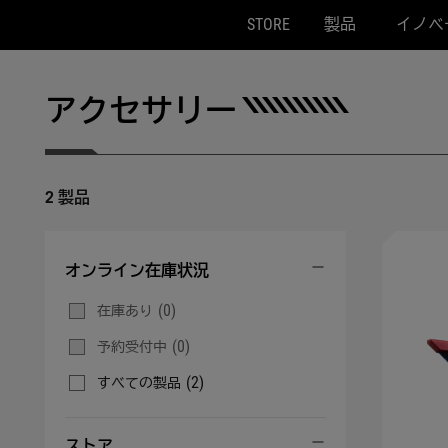
STORE
製品
イノベ
Accessibility links
Skip to content
Accessibility Help
Skip to Menu
ASUS Footer
アクセサリー
2 製品
オンライン在庫状況
(0)
在庫あり
(0)
予約受付中
(2)
すべての製品
ストア