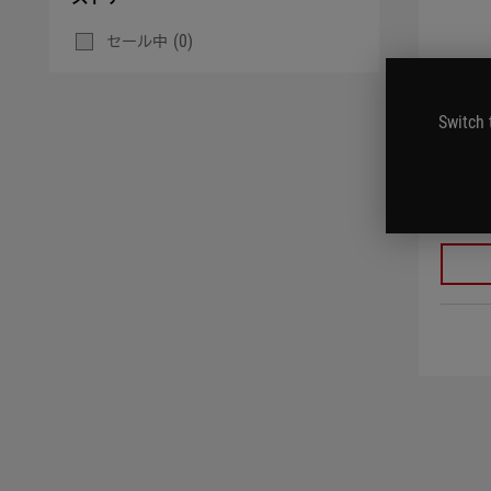
(0)
セール中
ROG 
Edit
Switch 
ROG He
デザイ
能なカ