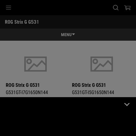
G531GT-I7G1650N144
G531GT-I5G1650N144
Accessibility links
ROG Strix G G531 
Skip to content
Accessibility Help
Skip to Menu
ASUS Footer
-
ス
MENU
ペ
ッ
特長
ク
特長
スペック
ギャラリー
購入先一覧
ROG Strix G G531
ROG Strix G G531
G531GT-I7G1650N144
G531GT-I5G1650N144
サポート
製品比較
製品比較
異なる部分を強調する
OFF