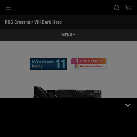
Accessibility links
ROG Crosshair VIII Dark Hero
Skip to content
Accessibility Help
Skip to Menu
ASUS Footer
Aura Sync
Ramcache III
オーディオ
Arm
MENU
特長
特長
スペック
レビュー記事 / 動画
ギャラリー
サポート