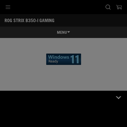
Accessibility links
ROG STRIX B350-I GAMING
Skip to content
Accessibility Help
Skip to Menu
ASUS Footer
MENU
特長
特長
スペック
レビュー記事 / 動画
ギャラリー
サポート