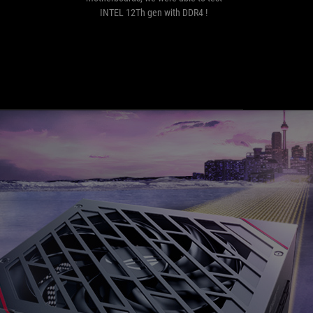
were
INTEL 12Th gen with DDR4 !
超
able
而言
to
大的
test
頂級 
INTEL
式風
12Th
(o
gen
可
with
這款
DDR4
器，
!