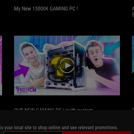
All
2
My New 15000€ GAMING PC !
the
variants
of
ROG
LOKI
are
80PLUS
Platinum
Certified,
except
play
for
the
1200W
variant,
which
is
OUR NEW GAMING PC ! (with custom
80Plus
watercooling)
Titanium
Certified.
to your local site to shop online and see relevant promotions.
Moreover,