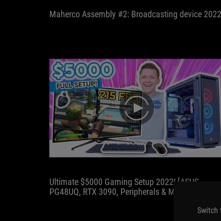
Maherco Assembly #2: Broadcasting device 202
play
Ultimate $5000 Gaming Setup 2022! [ASUS
PG48UQ, RTX 3090, Peripherals & More!]
Switch 