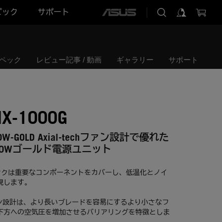
ピック
サポート
ASUS
home
logo
ペック
レビュー記事 / 動画
ギャラリー
サポート
IX-1000G
000W-GOLD Axial-techファン設計で優れた
00Wゴールド電源ユニット
シンクは重要なコンポーネントをカバーし、低温化とノイ
現します。
echファン設計は、より長いブレードを容易にするより小さなフ
下方への空気圧を増加させるバリアリングを特徴としま