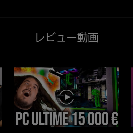
series adopts the SFX-L PSU design.
c
power
All the variants of ROG LOKI are
go
supply.
80PLUS Platinum Certified, except for
t
Designed
the 1200W variant, which is 80Plus
to
Titanium Certified. Moreover, the ROG
meet
LOKI are ASUS Aura Sync Ready,
レビュー動画
the
Cybernetics LAMBDA A Noise Level
requirements
Certified and ATX 3.0 compatible
of
bundled with a PCIE 5.0 12VHPWR
small
connector.
form
factor
builds,
the
LOKI
series
play
adopts
the
SFX-
L
PSU
design.