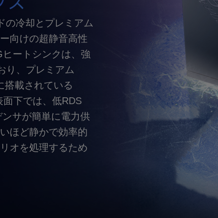
ンス
エンドの冷却とプレミアム
ー向けの超静音高性
Gヒートシンクは、強
ており、プレミアム
ドに搭載されている
。表面下では、低RDS
ンデンサが簡単に電力供
いほど静かで効率的
リオを処理するため