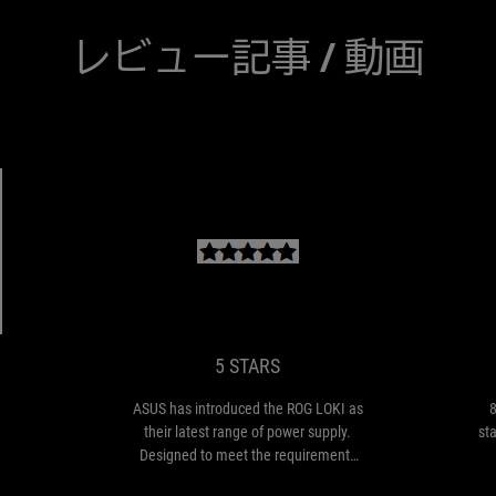
レビュー記事 / 動画
DOS/V
5
ASUS
POWER
STARS
has
introduced
REPORT
the
RECCOMMENDED
ROG
5 STARS
LOKI
as
ASUS has introduced the ROG LOKI as
8
their
their latest range of power supply.
st
latest
Designed to meet the requirements
range
of small form factor builds, the LOKI
M
of