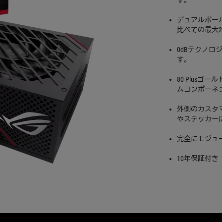
す。
デュアルボー
比べての最大
0dBテクノ
す。
80 Plus
ムコンポーネ
外側のカスタ
やステッカー
完全にモジュ
10年保証付き