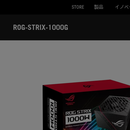
STORE
製品
イノベ
Accessibility links
Skip to content
Accessibility Help
Skip to Menu
ASUS Footer
ROG-STRIX-1000G