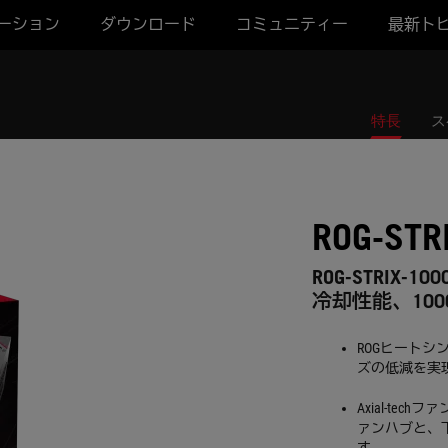
ーション
ダウンロード
コミュニティー
最新ト
特長
ス
ROG-STR
ROG-STRIX-1
冷却性能、10
ROGヒート
ズの低減を実
Axial-t
ァンハブと、