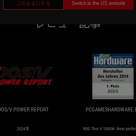
the
このままにする
Switch to the US website
ROG
LOKI
レビュー記事
are
ASUS
Aura
Sync
Ready,
Cybernetics
LAMBDA
A
Noise
.UA
DOS/V
Level
2024
Certified
POWER
冬
and
REPORT
ATX
3.0
DOS/V POWER REPORT
PCGAMESHARDWARE.
compatible
bundled
with
2024冬
ROG Thor II 1000W: Near p
a
PCIE