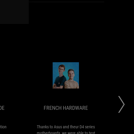
PCGAMESHARDWARE.DE
FRENCH
ROG
Thanks
HARDWARE
Thor
to
II
Asus
1000W:
and
DE
FRENCH HARDWARE
Near
theur
perfection
D4
series
motherboards,
erfection
Thanks to Asus and theur D4 series
ROG
we
motherboards, we were able to test
頂級