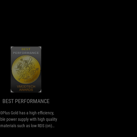
BEST
80Plus
PERFORMANCE
Gold
has
a
high
BEST PERFORMANCE
efficiency,
stable
0Plus Gold has a high efficiency,
power
able power supply with high quality
supply
materials such as low RDS (on)
with
OSFETs and premium Japanese
high