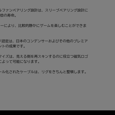
ルファンベアリング設計は、スリーブベアリング設計に
2倍の寿命。
ロジーにより、比較的静かにゲームを楽しむことができま
ゴールド認定は、日本のコンデンサーおよびその他のプレミア
ントの成果です。
マイズは、見える側を再スキンするのに役立つ磁気ロゴ
によって可能になります。
ール化されたケーブルは、リグをきちんと整頓します。