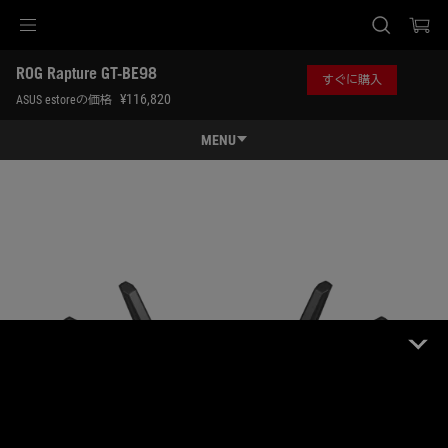
Accessibility links
ROG Rapture GT-BE98
Skip to content
Accessibility Help
Skip to Menu
ASUS Footer
すぐに購入
¥116,820
ASUS estoreの価格
MENU
特長
特長
スペック
レビュー記事 / 動画
ギャラリー
購入先一覧
サポート