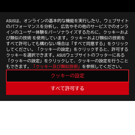
ASUSは、オンラインの基本的な機能を実行したり、ウェブサイト
のパフォーマンスを分析し、広告やその他のサービスでのオンラ
インのユーザー体験をパーソナライズするために、クッキーおよ
び類似の技術 を使用しています。クッキーおよび類似の技術を
>
GAMING EARBUDS
すべて許可しても構わない場合は「すべて同意する」をクリック
してください。「クッキーの設定」をクリックすると、許可する
クッキーを選択できます。ASUSウェブサイトのフッターにある
「クッキーの設定」をクリックして、クッキーの設定を行うこと
最新のお得情報などを手に入れよう
もできます。
「クッキー及び類似技術」
を参照してください。
クッキーの設定
新規登録
すべて許可する
ROGについて
NEWSROOM
ホーム