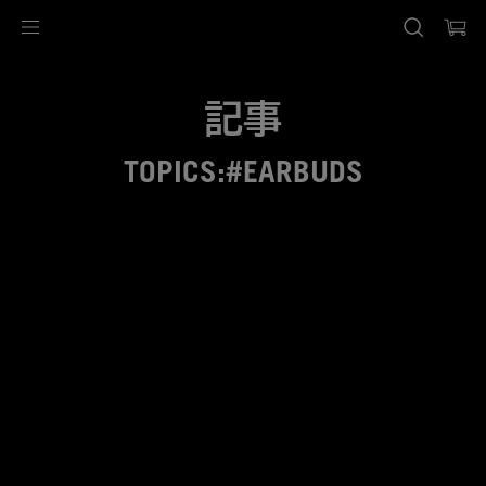
Accessibility links
Skip to content
Accessibility Help
Skip to Menu
ASUS Footer
記事
TOPICS:#EARBUDS