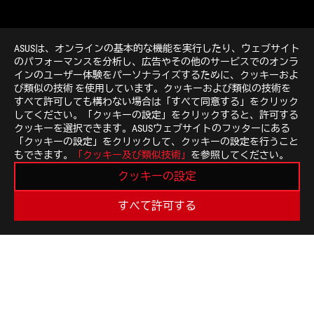
ASUSは、オンラインの基本的な機能を実行したり、ウェブサイト
のパフォーマンスを分析し、広告やその他のサービスでのオンラ
インのユーザー体験をパーソナライズするために、クッキーおよ
び類似の技術 を使用しています。クッキーおよび類似の技術を
>
GAMING GPU TWEAK II
すべて許可しても構わない場合は「すべて同意する」をクリック
してください。「クッキーの設定」をクリックすると、許可する
クッキーを選択できます。ASUSウェブサイトのフッターにある
「クッキーの設定」をクリックして、クッキーの設定を行うこと
最新のお得情報などを手に入れよう
もできます。
「クッキー及び類似技術」
を参照してください。
クッキーの設定
新規登録
すべて許可する
ROGについて
NEWSROOM
ホーム