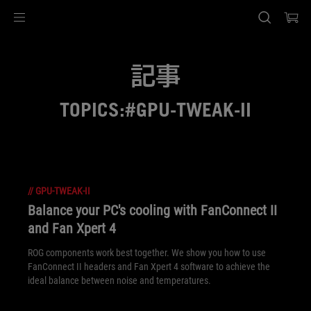
Accessibility links
Skip to content
Accessibility Help
Skip to Menu
ASUS Footer
記事
TOPICS:#GPU-TWEAK-II
//
GPU-TWEAK-II
Balance your PC's cooling with FanConnect II
and Fan Xpert 4
ROG components work best together. We show you how to use
FanConnect II headers and Fan Xpert 4 software to achieve the
ideal balance between noise and temperatures.