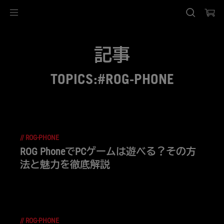
Accessibility links
Skip to content
Accessibility Help
Skip to Menu
ASUS Footer
記事
TOPICS:#ROG-PHONE
//
ROG-PHONE
ROG PhoneでPCゲームは遊べる？その方
法と魅力を徹底解説
//
ROG-PHONE