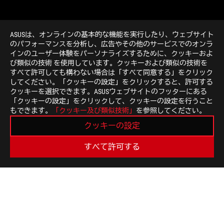
ASUSは、オンラインの基本的な機能を実行したり、ウェブサイト
のパフォーマンスを分析し、広告やその他のサービスでのオンラ
インのユーザー体験をパーソナライズするために、クッキーおよ
び類似の技術 を使用しています。クッキーおよび類似の技術を
>
GAMING ROG ZEPHYRUS G16
すべて許可しても構わない場合は「すべて同意する」をクリック
してください。「クッキーの設定」をクリックすると、許可する
クッキーを選択できます。ASUSウェブサイトのフッターにある
「クッキーの設定」をクリックして、クッキーの設定を行うこと
最新のお得情報などを手に入れよう
もできます。
「クッキー及び類似技術」
を参照してください。
クッキーの設定
新規登録
すべて許可する
ROGについて
NEWSROOM
ホーム