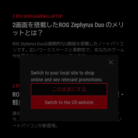
//
RTX-5090-GAMING-LAPTOP
2画面を搭載したROG Zephyrus Duo のメリ
ットとは？
ROG Zephyrus Duoは画期的な2画面を搭載したノートパソコ
ンです。広いワークスペースと柔軟性で、あなたのゲーム
や仕事のスタイルをガラリと変えます。
Switch to your local site to shop
online and see relevant promotions.
//
RTX-5090-GAMING-LAPTOP
このままにする
ROG Zephyrus 2026年ラインナップ -薄型・
軽量ゲーミングノートパソコン
Switch to the US website
進化した薄型軽量の筐体、最新インテル / AMD プロセッ
サ、最大輝度1100nitsの有機ELパネルを搭載した高性能ノ
ートパソコンが新登場。