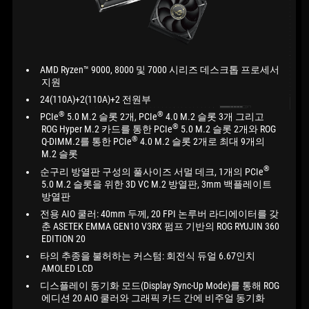
AMD Ryzen™ 9000, 8000 및 7000 시리즈 데스크톱 프로세서
지원
24(110A)+2(110A)+2 전원부
®
®
PCIe
5.0 M.2 슬롯 2개, PCIe
4.0 M.2 슬롯 3개 그리고
®
ROG Hyper M.2 카드를 통한 PCIe
5.0 M.2 슬롯 2개와 ROG
®
Q-DIMM.2를 통한 PCIe
4.0 M.2 슬롯 2개로 최대 9개의
M.2 슬롯
®
순구리 방열판 구성의 풀사이즈 서멀 데크, 1개의 PCIe
5.0 M.2 슬롯을 위한 3D VC M.2 방열판, 3mm 백플레이트
방열판
전용 AIO 쿨러: 40mm 두께, 20 FPI 논루버 라디에이터를 갖
춘 ASETEK EMMA GEN10 V3RX 펌프 기반의 ROG RYUJIN 360
EDITION 20
타의 추종을 불허하는 커스텀: 회전식 듀얼 6.67인치
AMOLED LCD
디스플레이 동기화 모드(Display Sync-Up Mode)를 통해 ROG
에디션 20 AIO 쿨러와 그래픽 카드 간에 비주얼 동기화