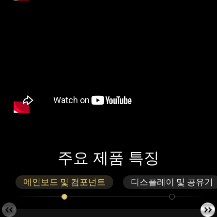
주
요
제
품
특
징
메인보드 및 컴포넌트
디스플레이 및 공유기