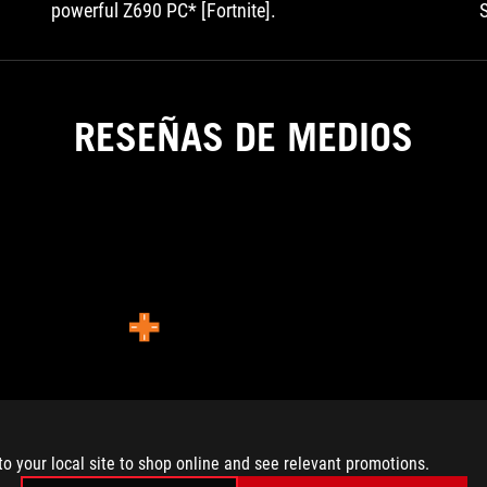
powerful Z690 PC* [Fortnite].
RESEÑAS DE MEDIOS
GAMEBLOG.FR
This
small
sized
keyboard
GAMEBLOG.FR
is
to your local site to shop online and see relevant promotions.
the