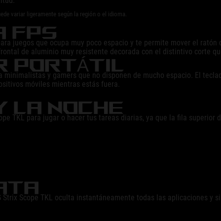
itud.
with
uede variar ligeramente según la región o el idioma.
close
A FPS
to
no
ra juegos que ocupa muy poco espacio y te permite mover el ratón con
drawback.
rontal de aluminio muy resistente decorada con el distintivo corte qu
R PORTÁTIL
ra minimalistas y gamers que no disponen de mucho espacio. El tecla
ositivos móviles mientras estás fuera.
 Y LA NOCHE
pe TKL para jugar o hacer tus tareas diarias, ya que la fila superior d
ATA
 Strix Scope TKL oculta instantáneamente todas las aplicaciones y si