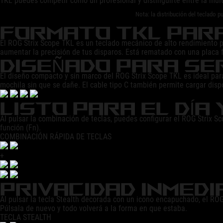
TKL puedes competir como un profesional y distinguirte entre la mult
Nota: la distribución del teclado p
FORMATO TKL PAR
El ROG Strix Scope TKL es un teclado mecánico de alto rendimiento pa
aumentar la precisión de tus disparos. Está rematado con una placa f
DISEÑADO PARA SE
El diseño compacto y sin marco del ROG Strix Scope TKL es ideal pa
mochila sin que se dañe. El cable tipo C también permite cargar disp
LISTO PARA EL DÍA
Al pulsar la combinación de teclas, puedes configurar el ROG Strix Sco
función (Fn).
COMBINACIÓN RÁPIDA DE TECLAS
+
PRIVACIDAD INMEDI
Al pulsar la tecla Stealth decorada con un icono encapuchado, el ROG
Púlsala de nuevo y todo volverá a la forma en que estaba.
TECLA STEALTH