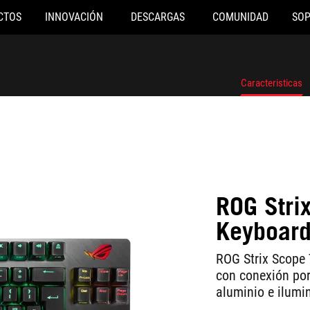
CTOS
INNOVACIÓN
DESCARGAS
COMUNIDAD
SO
d
Caracteristicas
ROG Stri
Keyboar
ROG Strix Scope
con conexión por
aluminio e ilumi