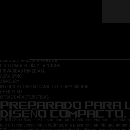
PREPARADO PARA LA ACCIÓN. DISEÑO COMPACTO.
FORMATO TKL PARA FPS
DISEÑADO PARA SER PORTÁTIL
LISTO PARA EL DÍA Y LA NOCHE
PRIVACIDAD INMEDIATA
AURA SYNC
ARMOURY II
INTERRUPTORES MECÁNICOS CHERRY MX RGB
CHERRY MX
OTRAS CARACTERÍSTICAS
PREPARADO PARA L
DISEÑO COMPACTO.
El ROG Strix Scope TKL es un compacto teclado mecánico sin teclado
que ofrecen sensaciones óptimas, una placa de aluminio que aumenta 