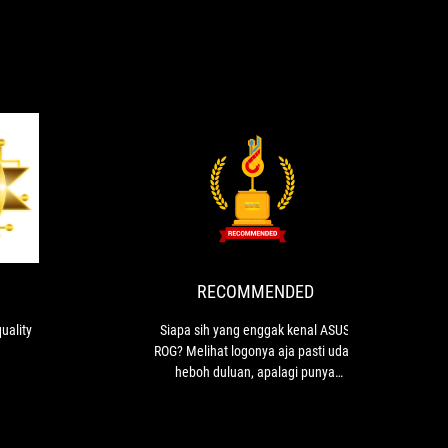
GOLD
RECOMMEN
Small
Siapa
format
sih
and
yang
good
enggak
quality
kenal
RECOMMENDED
ASUS
ROG?
uality
Siapa sih yang enggak kenal ASUS
Melihat
ROG? Melihat logonya aja pasti udah
logonya
heboh duluan, apalagi punya
aja
perangkatnya. Nah, dari sekian
pasti
banyak komponen ROG yang udah
udah
populer, produsen juga nyatanya