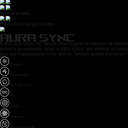
Silencia el audio
Oculta todas las aplicaciones
AURA SYNC
El ROG Strix Scope TKL Deluxe viene cargado de opciones de iluminac
proyecta un resplandor desde la parte inferior que extiende la ilumi
para que lo personalices como quieras. También puedes sincronizar la
Estático
Respiración
Ciclo de color
Ola
Onda
Reactivo
Noche estrellada