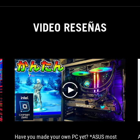
to
offer.
The
Strix
VIDEO RESEÑAS
Scope
TKL
deserves
the
Lason
Worthy
award!
play
Have you made your own PC yet? *ASUS most