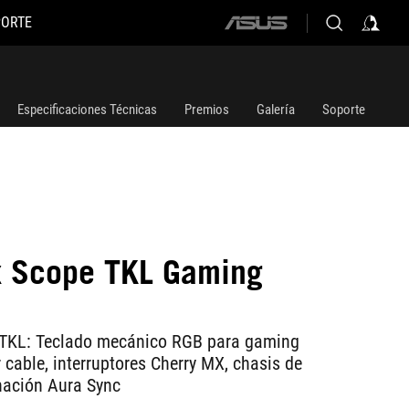
PORTE
ASUS
home
logo
Especificaciones Técnicas
Premios
Galería
Soporte
x Scope TKL Gaming
d
 TKL: Teclado mecánico RGB para gaming
 cable, interruptores Cherry MX, chasis de
nación Aura Sync