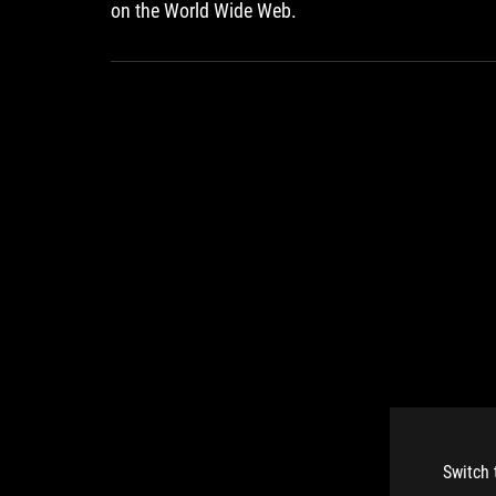
on the World Wide Web.
a
very
potent
weapon
on
FPS
and
Moba
games.
Switch 