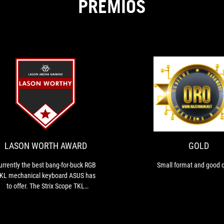
PREMIOS
LASON
Currently
WORTH
the
best
AWARD
bang-
for-
LASON WORTH AWARD
GOLD
buck
RGB
urrently the best bang-for-buck RGB
Small format and good q
TKL
KL mechanical keyboard ASUS has
mechanical
to offer. The Strix Scope TKL
keyboard
deserves the Lason Worthy award!
ASUS
has