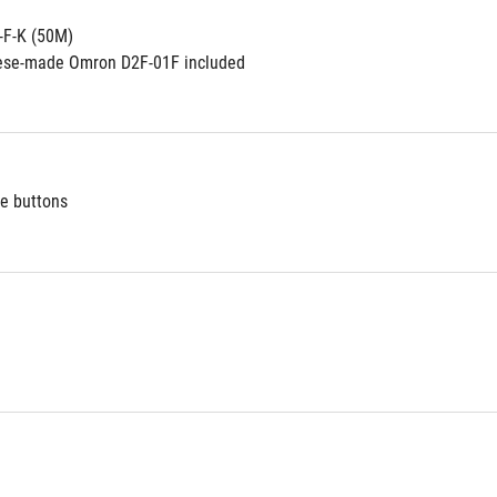
F-K (50M) 
nese-made Omron D2F-01F included
e buttons