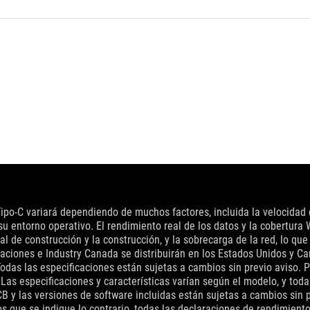
 Tipo-C variará dependiendo de muchos factores, incluida la velocidad 
u entorno operativo. El rendimiento real de los datos y la cobertura W
al de construcción y la construcción, y la sobrecarga de la red, lo que
aciones e Industry Canada se distribuirán en los Estados Unidos y C
das las especificaciones están sujetas a cambios sin previo aviso. P
as especificaciones y características varían según el modelo, y toda
 PCB y las versiones de software incluidas están sujetas a cambios s
que se indique lo contrario, todas las declaraciones de rendimiento 