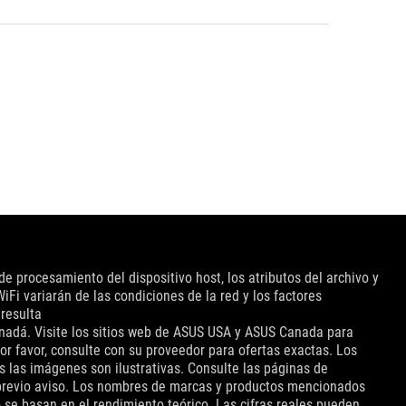
de procesamiento del dispositivo host, los atributos del archivo y
iFi variarán de las condiciones de la red y los factores
 resulta
anadá. Visite los sitios web de ASUS USA y ASUS Canada para
or favor, consulte con su proveedor para ofertas exactas. Los
s las imágenes son ilustrativas. Consulte las páginas de
in previo aviso. Los nombres de marcas y productos mencionados
se basan en el rendimiento teórico. Las cifras reales pueden