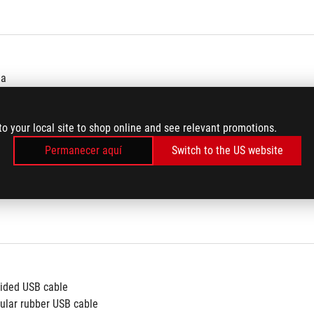
ma
a
to your local site to shop online and see relevant promotions.
Permanecer aquí
Switch to the US website
aided USB cable
gular rubber USB cable