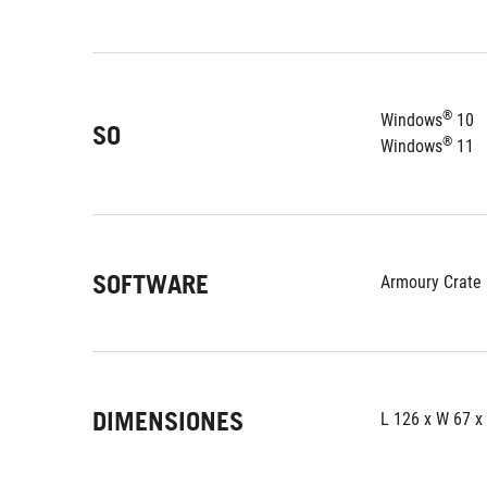
®
Windows
 10
SO
®
Windows
 11
SOFTWARE
Armoury Crate
DIMENSIONES
L 126 x W 67 