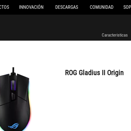
CTOS
INNOVACIÓN
DESCARGAS
COMUNIDAD
SO
ROG Gladius II Origin
Caracteristicas
ROG Gladius II Origin