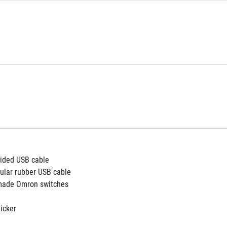
aided USB cable
gular rubber USB cable
made Omron switches
icker