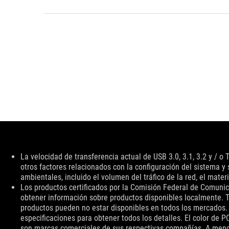
Descargo
La velocidad de transferencia actual de USB 3.0, 3.1, 3.2 y / o
de
otros factores relacionados con la configuración del sistema y s
responsabilidad
ambientales, incluido el volumen del tráfico de la red, el materi
Los productos certificados por la Comisión Federal de Comunic
obtener información sobre productos disponibles localmente. To
productos pueden no estar disponibles en todos los mercados. L
especificaciones para obtener todos los detalles. El color de
son marcas comerciales de sus respectivas compañías. A menos 