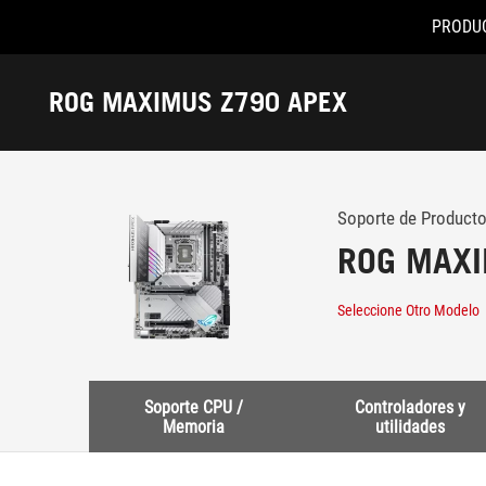
PRODU
Accessibility links
Skip to content
Accessibility Help
Skip to Menu
Footer ASUS
ROG MAXIMUS Z790 APEX
-
Soporte
Soporte de Producto
ROG MAXI
Seleccione Otro Modelo
Soporte CPU /
Controladores y
Memoria
utilidades