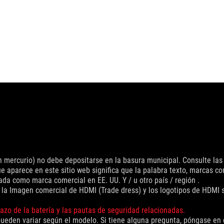
con mercurio) no debe depositarse en la basura municipal. Consulte las
e aparece en este sitio web significa que la palabra texto, marcas c
ada como marca comercial en EE. UU. Y / u otro país / región .
, la Imagen comercial de HDMI (Trade dress) y los logotipos de HDMI
azo de la batería y las pautas de seguridad relacionadas.
pueden variar según el modelo. Si tiene alguna pregunta, póngase en c