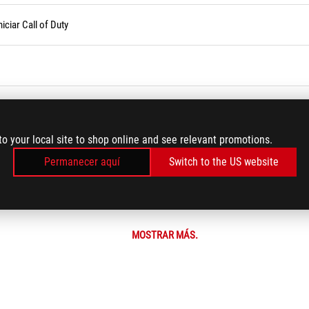
iciar Call of Duty
 serie mediante Armoury Crate
to your local site to shop online and see relevant promotions.
Permanecer aquí
Switch to the US website
vos y al cifrado estándar de BitLocker
MOSTRAR MÁS.