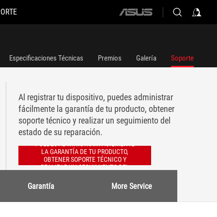
PORTE
ASUS
home
logo
Especificaciones Técnicas
Premios
Galería
Soporte
Al registrar tu dispositivo, puedes administrar
fácilmente la garantía de tu producto, obtener
soporte técnico y realizar un seguimiento del
estado de su reparación.
AL REGISTRAR TU DISPOSITIVO,
PUEDES ADMINISTRAR FÁCILMENTE
LA GARANTÍA DE TU PRODUCTO,
OBTENER SOPORTE TÉCNICO Y
REALIZAR UN SEGUIMIENTO DEL
ESTADO DE SU REPARACIÓN.
Garantía
More Service