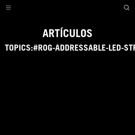
Accessibility links
Skip to content
Accessibility Help
Skip to Menu
Footer ASUS
ARTÍCULOS
TOPICS:#ROG-ADDRESSABLE-LED-ST