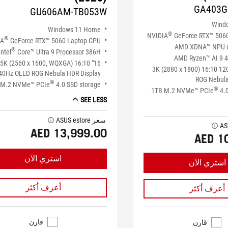
GA403G
GU606AM-TB053W
Wind
Windows 11 Home
®
NVIDIA
GeForce RTX™ 506
®
IA
GeForce RTX™ 5060 Laptop GPU
AMD XDNA™ NPU u
®
Intel
Core™ Ultra 9 Processor 386H
AMD Ryzen™ AI 9 4
" 2.5K (2560 x 1600, WQXGA) 16:10
14" 3K (2880 x 1800) 16:10 
40Hz OLED ROG Nebula HDR Display
ROG Nebula
®
 M.2 NVMe™ PCIe
4.0 SSD storage
®
1TB M.2 NVMe™ PCIe
4.0
SEE LESS
سعر ASUS estore
tooltip
tooltip
AED 13,999.00
AED 1
اشتري الآن
اشتري الآن
أعرف أكثر
أعرف أكثر
قارن
قارن