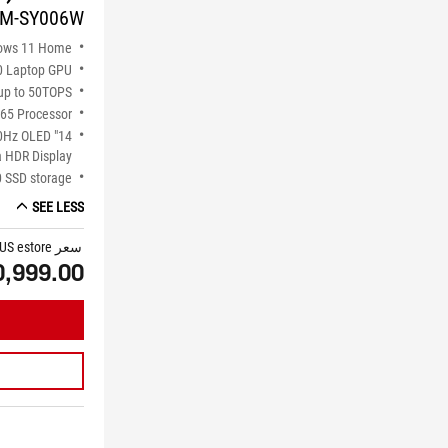
M-SY006W
ows 11 Home
0 Laptop GPU
p to 50TOPS
65 Processor
120Hz OLED
 HDR Display
 SSD storage
SEE LESS
سعر ASUS estore
0,999.00