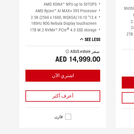
AMD XDNA™ NPU up to 50TOPS
NVID
AMD Ryzen™ AI MAX+ 395 Processor
13.4" 2.5K (2560 x 1600, WQXGA) 16:10
16
180Hz ROG Nebula Display touchscreen
2
®
1TB M.2 NVMe™ PCIe
4.0 SSD storage
2TB
SEE LESS
سعر ASUS estore
tooltip
AED 14,999.00
اشتري الآن
أعرف أكثر
قارن