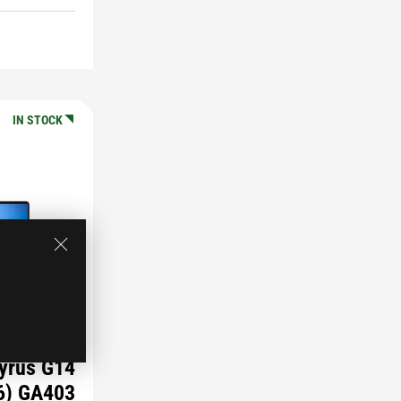
IN STOCK
yrus G14
6) GA403