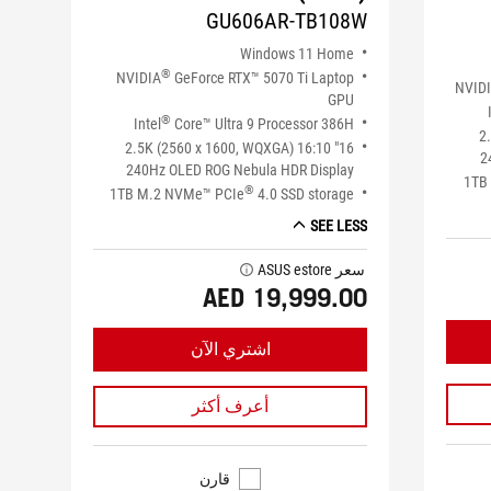
GU606AR-TB108W
Windows 11 Home
®
NVIDIA
GeForce RTX™ 5070 Ti Laptop
NVID
GPU
®
Intel
Core™ Ultra 9 Processor 386H
16
16" 2.5K (2560 x 1600, WQXGA) 16:10
2
240Hz OLED ROG Nebula HDR Display
1TB
®
1TB M.2 NVMe™ PCIe
4.0 SSD storage
SEE LESS
سعر ASUS estore
tooltip
AED 19,999.00
اشتري الآن
أعرف أكثر
قارن