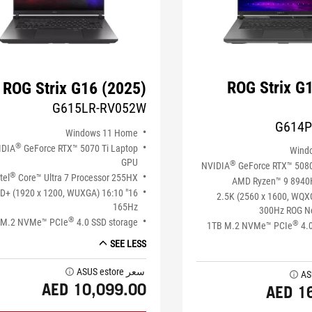
ROG Strix G
ROG Strix G16 (2025)
G615LR-RV052W
G614P
Windows 11 Home
®
IDIA
GeForce RTX™ 5070 Ti Laptop
Wind
GPU
®
NVIDIA
GeForce RTX™ 508
®
tel
Core™ Ultra 7 Processor 255HX
AMD Ryzen™ 9 8940
" FHD+ (1920 x 1200, WUXGA) 16:10
16" 2.5K (2560 x 1600, WQ
165Hz
300Hz ROG Ne
®
 M.2 NVMe™ PCIe
4.0 SSD storage
®
1TB M.2 NVMe™ PCIe
4.0
SEE LESS
سعر ASUS estore
tooltip
tooltip
AED 10,099.00
AED 1