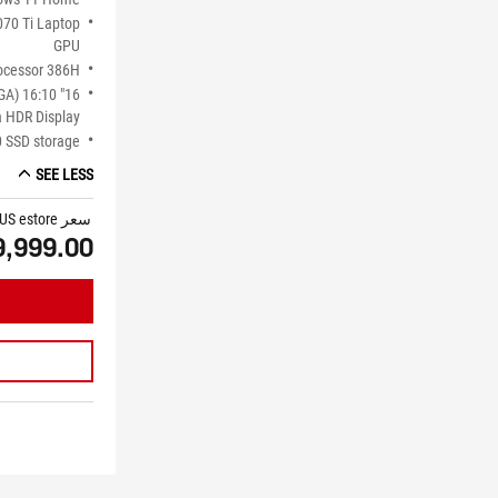
70 Ti Laptop
GPU
rocessor 386H
XGA) 16:10
 HDR Display
 SSD storage
SEE LESS
سعر ASUS estore
9,999.00