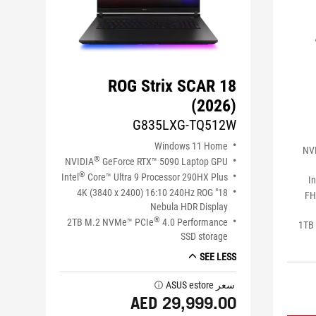
ROG Strix SCAR 18
(2026)
G835LXG-TQ512W
Windows 11 Home
NV
®
NVIDIA
GeForce RTX™ 5090 Laptop GPU
®
Intel
Core™ Ultra 9 Processor 290HX Plus
In
18" 4K (3840 x 2400) 16:10 240Hz ROG
16
Nebula HDR Display
®
2TB M.2 NVMe™ PCIe
4.0 Performance
1TB
SSD storage
SEE LESS
سعر ASUS estore
tooltip
AED 29,999.00