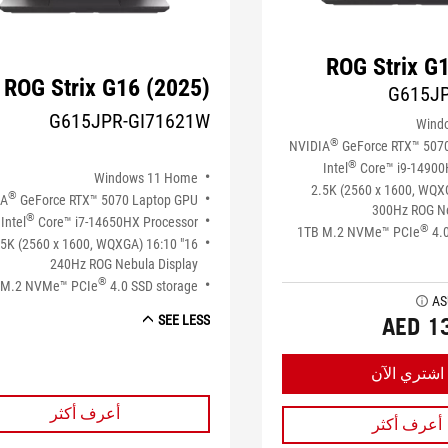
ROG Strix G
ROG Strix G16 (2025)
G615J
G615JPR-GI71621W
Wind
®
NVIDIA
GeForce RTX™ 507
®
Intel
Core™ i9-14900
Windows 11 Home
16" 2.5K (2560 x 1600, WQ
®
IA
GeForce RTX™ 5070 Laptop GPU
300Hz ROG Ne
®
Intel
Core™ i7-14650HX Processor
®
1TB M.2 NVMe™ PCIe
4.0
" 2.5K (2560 x 1600, WQXGA) 16:10
240Hz ROG Nebula Display
®
 M.2 NVMe™ PCIe
4.0 SSD storage
tooltip
AED 1
SEE LESS
اشتري الآن
أعرف أكثر
أعرف أكثر