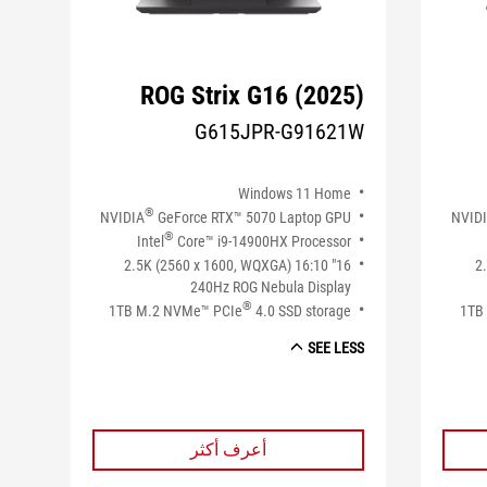
ROG Strix G16 (2025)
G615JPR-G91621W
Windows 11 Home
®
NVIDIA
GeForce RTX™ 5070 Laptop GPU
NVID
®
Intel
Core™ i9-14900HX Processor
16" 2.5K (2560 x 1600, WQXGA) 16:10
16
240Hz ROG Nebula Display
®
1TB M.2 NVMe™ PCIe
4.0 SSD storage
1TB
SEE LESS
أعرف أكثر