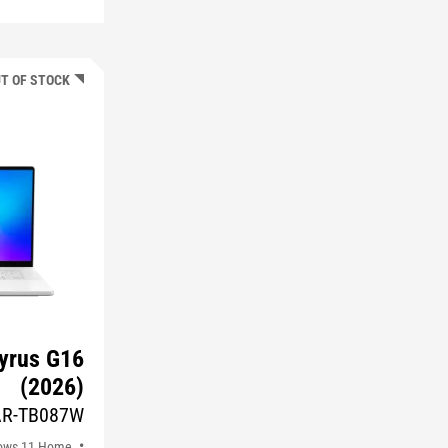
T OF STOCK
yrus G16
(2026)
AR-TB087W
ows 11 Home