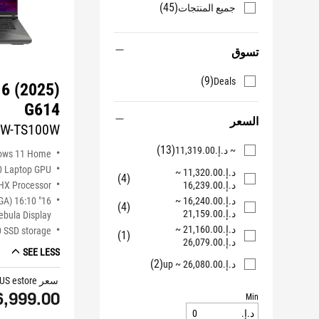
(45)
جميع المنتجات
تسوق
(9)
Deals
16 (2025)
G614
السعر
W-TS100W
(13)
~ د.إ.‏‏11,319.00
ows 11 Home
0 Laptop GPU
د.إ.‏‏11,320.00 ~
(4)
HX Processor
د.إ.‏‏16,239.00
XGA) 16:10
د.إ.‏‏16,240.00 ~
(4)
د.إ.‏‏21,159.00
bula Display
د.إ.‏‏21,160.00 ~
 SSD storage
(1)
د.إ.‏‏26,079.00
SEE LESS
(2)
د.إ.‏‏26,080.00 ~ up
سعر ASUS estore
6,999.00
Min
د.إ.‏‏