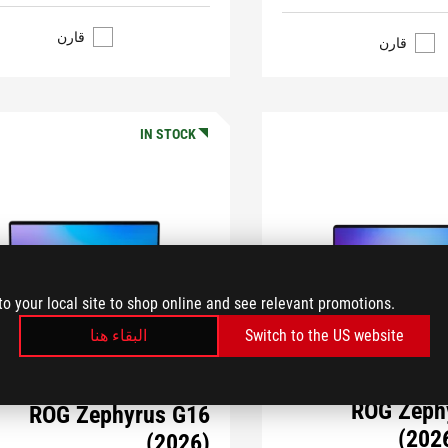
قارن
قارن
IN STOCK
to your local site to shop online and see relevant promotions.
البقاء هنا
Switch to the US website
ROG Zeph
ROG Zephyrus G16
(202
(2026)