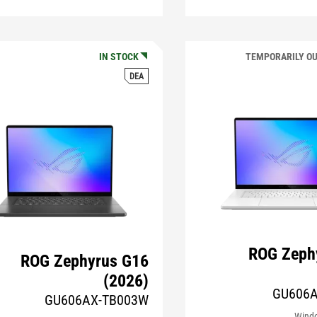
IN STOCK
TEMPORARILY OU
DEA
ROG Zeph
ROG Zephyrus G16
(2026)
GU606
GU606AX-TB003W
Wind