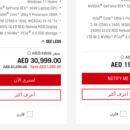
Windows 11 Home
®
NVIDIA
GeForce RTX™ 50
®
IA
GeForce RTX™ 5090 Laptop GPU
®
Intel
Core™ Ultra 9 Processor 386H
®
Intel
Core™ Ultra 9 P
" 2.5K (2560 x 1600, WQXGA) 16:10
16" 2.5K (2560 x 1600, WQ
40Hz OLED ROG Nebula HDR Display
240Hz OLED ROG Nebula
®
 M.2 NVMe™ PCIe
4.0 SSD storage
®
1TB M.2 NVMe™ PCIe
4.0
SEE LESS
سعر ASUS estore
tooltip
tooltip
AED 30,999.00
AED 1
AED 31,999.00
Save AED 1,000.00
NOTIFY ME
اشتري الآن
أعرف أكثر
أعرف أكثر
قارن
قارن