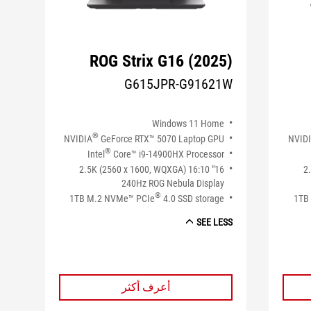
ROG Strix G16 (2025)
G615JPR-G91621W
Windows 11 Home
®
NVIDIA
GeForce RTX™ 5070 Laptop GPU
NVID
®
Intel
Core™ i9-14900HX Processor
16" 2.5K (2560 x 1600, WQXGA) 16:10
16
240Hz ROG Nebula Display
®
1TB M.2 NVMe™ PCIe
4.0 SSD storage
1TB
SEE LESS
أعرف أكثر