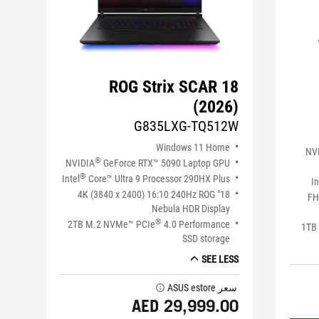
ROG Strix SCAR 18
(2026)
G835LXG-TQ512W
Windows 11 Home
NV
®
NVIDIA
GeForce RTX™ 5090 Laptop GPU
®
Intel
Core™ Ultra 9 Processor 290HX Plus
In
18" 4K (3840 x 2400) 16:10 240Hz ROG
16
Nebula HDR Display
®
2TB M.2 NVMe™ PCIe
4.0 Performance
1TB
SSD storage
SEE LESS
سعر ASUS estore
tooltip
AED 29,999.00