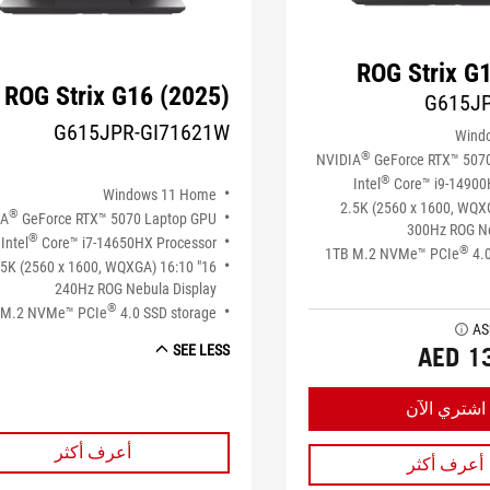
ROG Strix G
ROG Strix G16 (2025)
G615J
G615JPR-GI71621W
Wind
®
NVIDIA
GeForce RTX™ 507
®
Intel
Core™ i9-14900
Windows 11 Home
16" 2.5K (2560 x 1600, WQ
®
IA
GeForce RTX™ 5070 Laptop GPU
300Hz ROG Ne
®
Intel
Core™ i7-14650HX Processor
®
1TB M.2 NVMe™ PCIe
4.0
" 2.5K (2560 x 1600, WQXGA) 16:10
240Hz ROG Nebula Display
®
 M.2 NVMe™ PCIe
4.0 SSD storage
tooltip
AED 1
SEE LESS
اشتري الآن
أعرف أكثر
أعرف أكثر