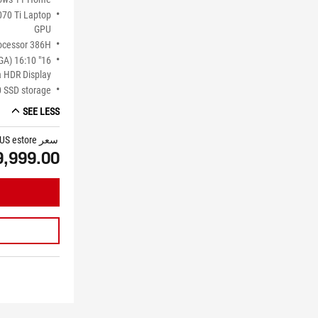
70 Ti Laptop
GPU
rocessor 386H
XGA) 16:10
 HDR Display
 SSD storage
SEE LESS
سعر ASUS estore
9,999.00