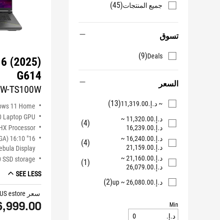
(45)
جميع المنتجات
تسوق
(9)
Deals
16 (2025)
G614
السعر
W-TS100W
(13)
~ د.إ.‏‏11,319.00
ows 11 Home
0 Laptop GPU
د.إ.‏‏11,320.00 ~
(4)
HX Processor
د.إ.‏‏16,239.00
XGA) 16:10
د.إ.‏‏16,240.00 ~
(4)
د.إ.‏‏21,159.00
bula Display
د.إ.‏‏21,160.00 ~
 SSD storage
(1)
د.إ.‏‏26,079.00
SEE LESS
(2)
د.إ.‏‏26,080.00 ~ up
سعر ASUS estore
6,999.00
Min
د.إ.‏‏