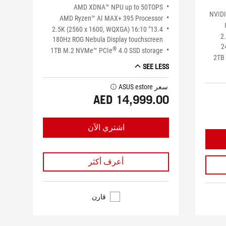
AMD XDNA™ NPU up to 50TOPS
NVID
AMD Ryzen™ AI MAX+ 395 Processor
13.4" 2.5K (2560 x 1600, WQXGA) 16:10
16
180Hz ROG Nebula Display touchscreen
2
®
1TB M.2 NVMe™ PCIe
4.0 SSD storage
2TB
SEE LESS
سعر ASUS estore
tooltip
AED 14,999.00
اشتري الآن
أعرف أكثر
قارن