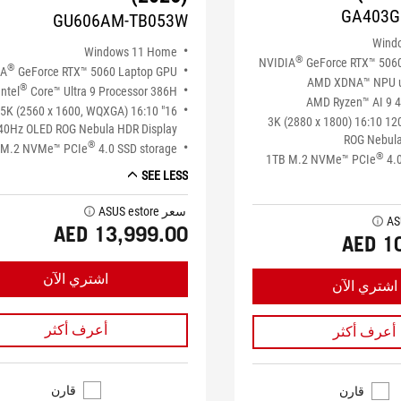
GA403G
GU606AM-TB053W
Wind
Windows 11 Home
®
NVIDIA
GeForce RTX™ 506
®
IA
GeForce RTX™ 5060 Laptop GPU
AMD XDNA™ NPU u
®
Intel
Core™ Ultra 9 Processor 386H
AMD Ryzen™ AI 9 4
" 2.5K (2560 x 1600, WQXGA) 16:10
14" 3K (2880 x 1800) 16:10 
40Hz OLED ROG Nebula HDR Display
ROG Nebula
®
 M.2 NVMe™ PCIe
4.0 SSD storage
®
1TB M.2 NVMe™ PCIe
4.0
SEE LESS
سعر ASUS estore
tooltip
tooltip
AED 13,999.00
AED 1
اشتري الآن
اشتري الآن
أعرف أكثر
أعرف أكثر
قارن
قارن