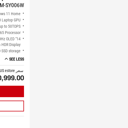
M-SY006W
ows 11 Home
0 Laptop GPU
p to 50TOPS
65 Processor
120Hz OLED
 HDR Display
 SSD storage
SEE LESS
سعر ASUS estore
0,999.00