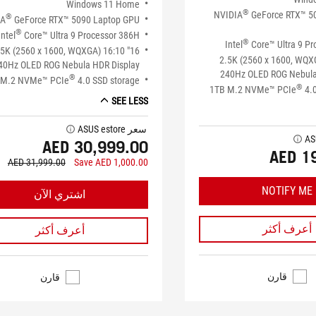
Windows 11 Home
®
NVIDIA
GeForce RTX™ 50
®
IA
GeForce RTX™ 5090 Laptop GPU
®
Intel
Core™ Ultra 9 Processor 386H
®
Intel
Core™ Ultra 9 P
" 2.5K (2560 x 1600, WQXGA) 16:10
16" 2.5K (2560 x 1600, WQ
40Hz OLED ROG Nebula HDR Display
240Hz OLED ROG Nebula
®
 M.2 NVMe™ PCIe
4.0 SSD storage
®
1TB M.2 NVMe™ PCIe
4.0
SEE LESS
سعر ASUS estore
tooltip
tooltip
AED 30,999.00
AED 1
AED 31,999.00
Save AED 1,000.00
NOTIFY ME
اشتري الآن
أعرف أكثر
أعرف أكثر
قارن
قارن