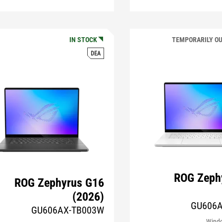
IN STOCK
TEMPORARILY OU
DEA
ROG Zeph
ROG Zephyrus G16
(2026)
GU606
GU606AX-TB003W
Wind