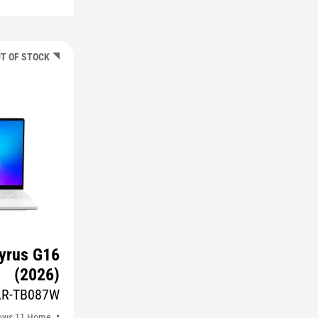
T OF STOCK
yrus G16
(2026)
AR-TB087W
ows 11 Home