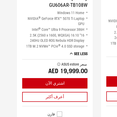
GU606AR-TB108W
Windows 11 Home
®
NVIDIA
GeForce RTX™ 5070 Ti Laptop
NVID
GPU
®
Intel
Core™ Ultra 9 Processor 386H
16
16" 2.5K (2560 x 1600, WQXGA) 16:10
2
240Hz OLED ROG Nebula HDR Display
1TB
®
1TB M.2 NVMe™ PCIe
4.0 SSD storage
SEE LESS
سعر ASUS estore
tooltip
AED 19,999.00
اشتري الآن
أعرف أكثر
قارن