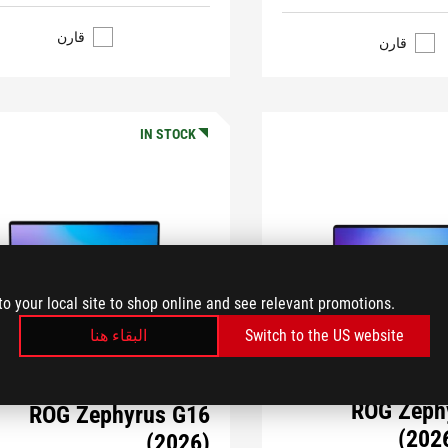
قارن
قارن
IN STOCK
to your local site to shop online and see relevant promotions.
البقاء هنا
Switch to the US website
ROG Zeph
ROG Zephyrus G16
(202
(2026)