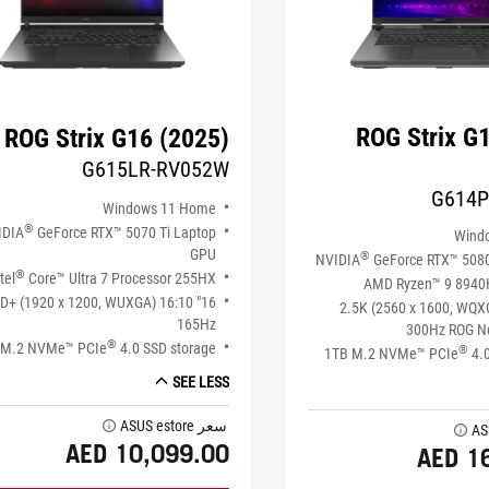
ROG Strix G
ROG Strix G16 (2025)
G615LR-RV052W
G614P
Windows 11 Home
®
IDIA
GeForce RTX™ 5070 Ti Laptop
Wind
GPU
®
NVIDIA
GeForce RTX™ 508
®
tel
Core™ Ultra 7 Processor 255HX
AMD Ryzen™ 9 8940
" FHD+ (1920 x 1200, WUXGA) 16:10
16" 2.5K (2560 x 1600, WQ
165Hz
300Hz ROG Ne
®
 M.2 NVMe™ PCIe
4.0 SSD storage
®
1TB M.2 NVMe™ PCIe
4.0
SEE LESS
سعر ASUS estore
tooltip
tooltip
AED 10,099.00
AED 1