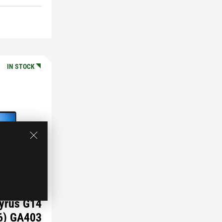
IN STOCK
yrus G14
6) GA403