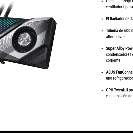
Para la entrega 
ventilador tipo s
El
Radiador de
Tubería de 600
alternativos
Super Alloy Pow
condensadores de
corriente.
ASUS FanConnec
una refrigeració
GPU Tweak II
pr
y supervisión de