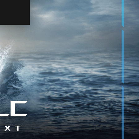
的
效
能
以
及
安
靜
的
遊
戲
體
驗
LC
 XT