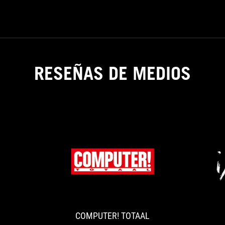
RESEÑAS DE MEDIOS
XFASTEST
COMPUTER!
在
ASUS
TOTAAL
AMD
delivers
也
the
推
best
COMPUTER! TOTAAL
出
package