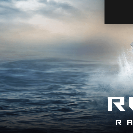
的最佳首選。 無論您是想要整套
的 ROG，或是您只是想要選購
散熱最優秀、最頂尖的 AMD R
6800 XT 顯卡，這張華碩特別
的水冷版本 ROG STRIX LC RX 68
XT O16G GAMING 絕對是市面
當少數的產品選擇。
R
R