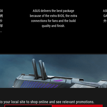
了
because
新
of
一
the
00
ASUS delivers the best package
AS
代
extra
將
because of the extra BIOS, the extra
G
RX
BIOS,
顯卡
connections for fans and the build
外
6000
the
單
quality and finish.
系
extra
冷頭
列
connections
的
的
for
AM
顯
fans
配
卡
and
 供
之
the
卡
後，
build
甚
華
quality
法
碩
and
這
finish.
相當
回
都
也
一樣
將
效控
ROG
產品
STRIX
樣
to your local site to shop online and see relevant promotions.
LC
配