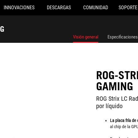
INNOVACIONES
DESCARGAS
COMUNIDAD
SOPORTE
NG
Visión general
Especificaciones
ROG-STR
GAMING
ROG Strix LC Rad
por líquido
La placa fría de
al chip de la GP