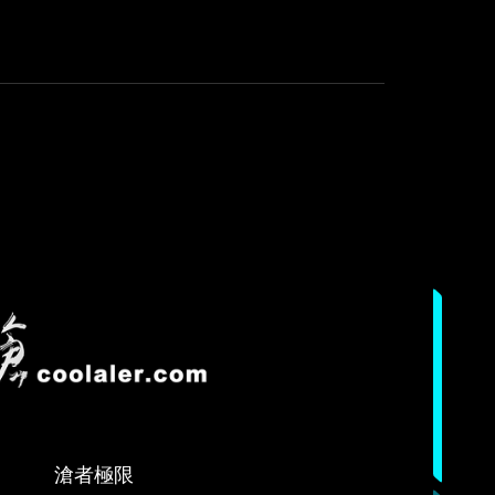
out
will run at its absolute maximum all
for
day long and still come out cooler
extended
and quieter than its rivals.
periods.
The
ASUS
ROG
STRIX
LC
RX
6800
XT
Gaming
OC
will
run
滄
ASUS
at
者
ROG
its
極
STRIX
absolute
限
LC
maximum
滄者極限
RX6800XT
all