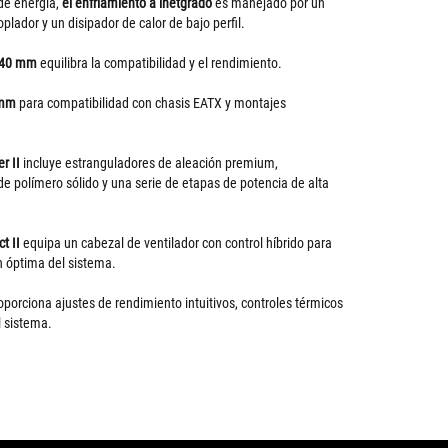
de energía,
el enfriamiento a inetgrado
es manejado por un
oplador y un disipador de calor de bajo perfil.
 240 mm
equilibra la compatibilidad y el rendimiento.
 mm
para compatibilidad con chasis EATX y montajes
er II
incluye estranguladores de aleación premium,
 polímero sólido y una serie de etapas de potencia de alta
t II
equipa un cabezal de ventilador con control híbrido para
n óptima del sistema.
oporciona ajustes de rendimiento intuitivos, controles térmicos
l sistema.