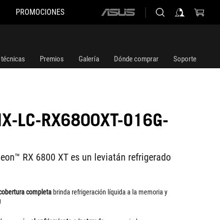
PROMOCIONES
ASUS
home
logo
 técnicas
Premios
Galería
Dónde comprar
Soporte
IX-LC-RX6800XT-O16G-
eon™ RX 6800 XT es un leviatán refrigerado
 cobertura completa
brinda refrigeración líquida a la memoria y
U