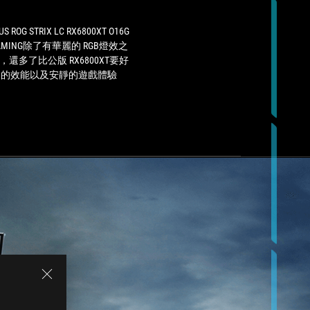
O16G
day
GAMING
long
除
and
US ROG STRIX LC RX6800XT O16G
了
still
AMING除了有華麗的 RGB燈效之
有
come
，還多了比公版 RX6800XT要好
華
out
的效能以及安靜的遊戲體驗
麗
cooler
的
and
RGB
quieter
燈
than
效
its
之
rivals.
外，
還
多
了
比
公
版
RX6800XT
要
好