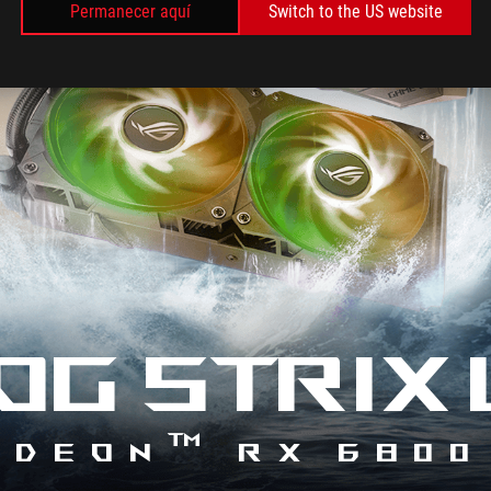
Permanecer aquí
Switch to the US website
的
水
一張
冷
X
搬
推出
到
00
了
上相
顯
卡
來，
並
且
這
OG STRIX 
個
水
冷
還
不
僅
™
adeon
RX 6800
僅
是
單