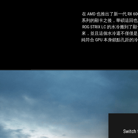
在 AMD 也推出了新一代 RX 60
系列的顯卡之後，華碩這回也
ROG STRIX LC 的水冷搬到了
來，並且這個水冷還不僅僅是
純符合 GPU 本身鎖點孔距的
而已，而是一個針對這張顯卡
PCB 布局，完整覆蓋 GPU 與 VR
的大面積銅底模具設計，再搭
本體鼓風扇散熱器，應對 VRM
電部分，最完美的應付整張顯
的散熱，在溫度測試中的表現
至可以說是空冷產品上完全無
達到的境界。 除了溫度以外，這
張顯卡 RGB 燈效的部分也是
的華麗，在顯卡本體、風扇上
有著 RGB 發光的功能，並且
也能夠透過 Aura Sync 進行燈
制，對於選購整套華碩 ROG 
的信仰用戶來說，相信有著這
Switch 
的燈效表現的顯卡，絕對是搭