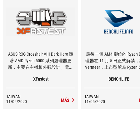
ASUS ROG Crosshair VIII Dark Hero 隨
最後一個 AM4 腳位的 Ryzen
著 AMD Ryzen 5000 系列處理器更
理器在 11 月 5 日正式解禁
新，主要在主機板外觀設計、電路
Vermeer，上市型號為 Ryzen 5
板塗裝上有著改變，以及最重要的
列，現階段 AMD 提供 16、1
XFastest
BENCHLIFE
就是晶片組採用被動散熱，若在意
及 6 核心等 4 款處理器讓
X570 晶片組上的風扇噪音，那這板
擇。另一方面，AM4 腳位的 R
會是 ROG Crosshair VIII 系列中少數無
5000 系列處理器延用目前的 X
TAIWAN
TAIWAN
風扇的選擇。 規格上，Dark Hero 維
B550 晶片主機板，同時也
MÁS
11/05/2020
11/05/2020
持著 CPU 16 相 Team 架構供電設
B450 晶片主機板也能支援
計、雙 PCIe 4.0 x16 與雙 M.2 PCIe
器，對於一些使用者來說，
4.0 x4 插槽，以及 8 個 SATA、2.5GbE
是個值得開心的事情，畢竟
+ 1GbE + Wi-Fi 6 的三網路組合，還有
下主機板的更換費用。 當然，也有
著多道滿出來的 USB 連接埠與 ROG
主機板廠順勢推出新的 AM4
標配 SupremeFX 音效等好料。 若各
機板，如 ASUS 以及 MSI，