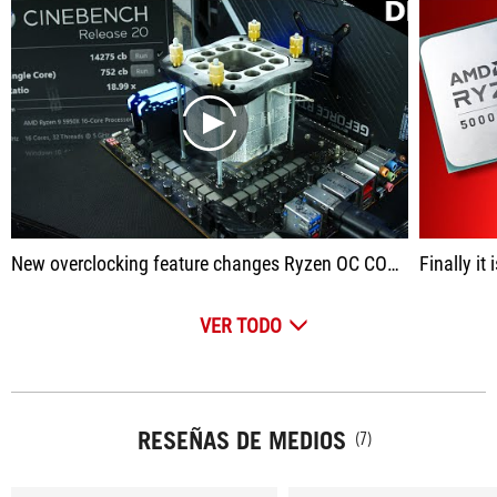
play
New overclocking feature changes Ryzen OC COMPLETELY - 5950X 16 core OC
Finally it
VER TODO
RESEÑAS DE MEDIOS
(7)