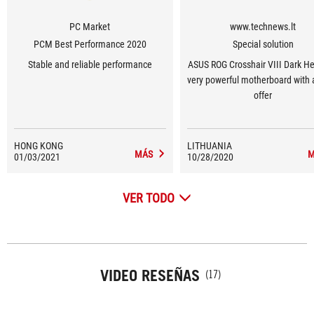
PC Market
www.technews.lt
PCM Best Performance 2020
Special solution
Stable and reliable performance
ASUS ROG Crosshair VIII Dark He
very powerful motherboard with a
offer
HONG KONG
LITHUANIA
MÁS
M
01/03/2021
10/28/2020
VER TODO
VIDEO RESEÑAS
(17)