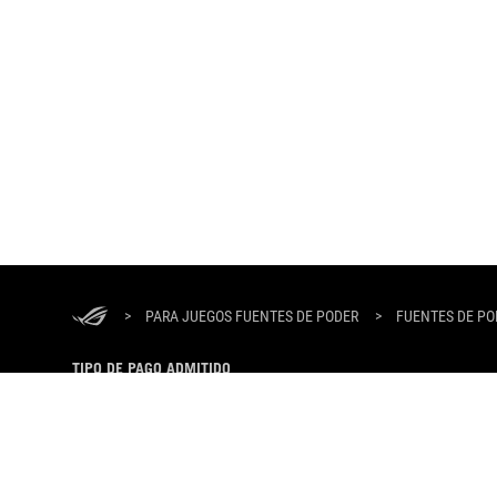
ASUS
Footer
>
PARA JUEGOS FUENTES DE PODER
>
FUENTES DE PO
TIPO DE PAGO ADMITIDO
SOBRE ROG
HOME
NOTICIAS
NEWSROOM