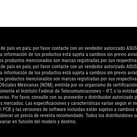
n de país en país; por favor contacte con un vendedor autorizado ASUS
a información de los productos está sujeta a cambios sin previo aviso.
 los productos mencionados son marcas registradas por sus respectiv
n de país en país; por favor contacte con un vendedor autorizado ASUS
a información de los productos está sujeta a cambios sin previo aviso.
 los productos mencionados son marcas registradas por sus respectiv
Oficiales Mexicanas (NOM), emitida por un organismo de certificación
nte el Instituto Federal de Telecomunicaciones – IFT, o la entidad q
viso. Por favor, consulte con su proveedor o distribuidor autorizado 
s mercados. Las especificaciones y características varían según el mo
el PCB y las versiones de software incluidas están sujetos a cambios s
blecer un precio de reventa recomendado. Todos los distribuidores son
variar en función del modelo y destino.