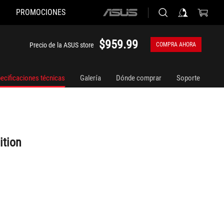
PROMOCIONES
ASUS
home
logo
$959.99
Precio de la ASUS store
COMPRA AHORA
ecificaciones técnicas
Galería
Dónde comprar
Soporte
ition