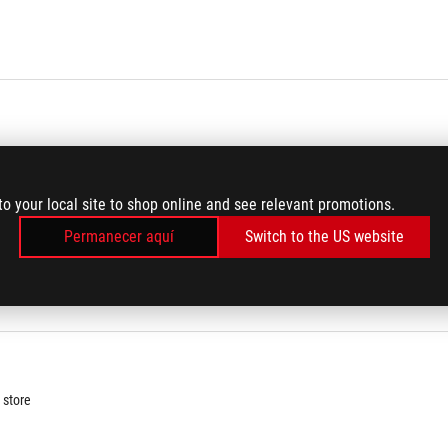
to your local site to shop online and see relevant promotions.
Permanecer aquí
Switch to the US website
 store