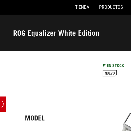
TIENDA
PRODUCTOS
Accessibility links
Saltar al contenido
Ayuda de accesibilidad
Saltar al menú
ASUS Footer
ROG Equalizer White Edition
-
Especificaciones
técnicas
EN STOCK
NUEVO
MODEL