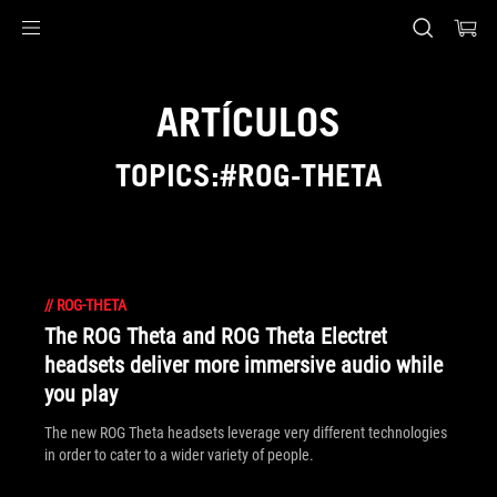
Accessibility links
Saltar al contenido
Ayuda de accesibilidad
Saltar al menú
ASUS Footer
ARTÍCULOS
TOPICS:#ROG-THETA
//
ROG-THETA
The ROG Theta and ROG Theta Electret
headsets deliver more immersive audio while
you play
The new ROG Theta headsets leverage very different technologies
in order to cater to a wider variety of people.