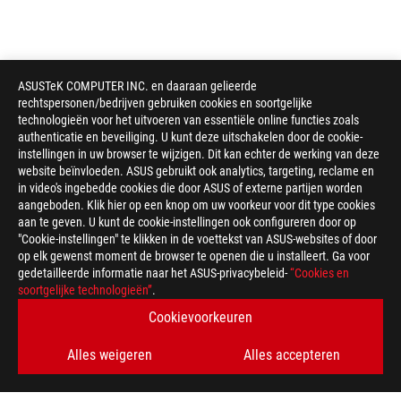
ASUSTeK COMPUTER INC. en daaraan gelieerde
rechtspersonen/bedrijven gebruiken cookies en soortgelijke
technologieën voor het uitvoeren van essentiële online functies zoals
authenticatie en beveiliging. U kunt deze uitschakelen door de cookie-
instellingen in uw browser te wijzigen. Dit kan echter de werking van deze
website beïnvloeden. ASUS gebruikt ook analytics, targeting, reclame en
in video's ingebedde cookies die door ASUS of externe partijen worden
aangeboden. Klik hier op een knop om uw voorkeur voor dit type cookies
aan te geven. U kunt de cookie-instellingen ook configureren door op
"Cookie-instellingen" te klikken in de voettekst van ASUS-websites of door
op elk gewenst moment de browser te openen die u installeert. Ga voor
gedetailleerde informatie naar het ASUS-privacybeleid-
“Cookies en
ASUS
soortgelijke technologieën”
.
voettekst
>
GAMING CHASSIS
>
ROG HYPERION GR701 BTF EDITION
Cookievoorkeuren
GALLERY
Alles weigeren
Alles accepteren
ONDERSTEUNDE BETAALMETHODE