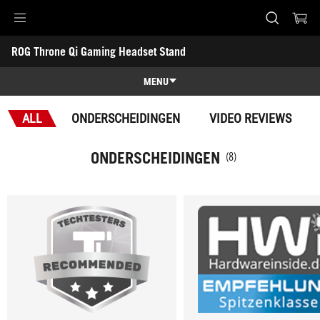
Accessibility links
ROG Throne Qi Gaming Headset Stand
Skip to content
Accessibility Help
Skip to Menu
ASUS voettekst
-
Onderscheidingen
MENU
Characteristics
ALL
ONDERSCHEIDINGEN
VIDEO REVIEWS
Characteristics
Techn. specs
ONDERSCHEIDINGEN
(8)
Onderscheidingen
Galerij
Ondersteuning