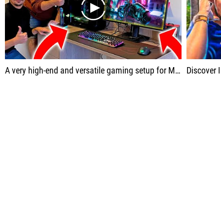
play
A very high-end and versatile gaming setup for Mohammed who is both a gamer and a architecture student.
Discover Inoxta