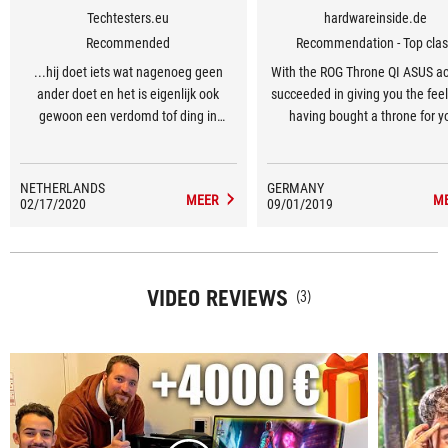
Techtesters.eu
hardwareinside.de
Recommended
Recommendation - Top cla
...hij doet iets wat nagenoeg geen
With the ROG Throne QI ASUS ac
ander doet en het is eigenlijk ook
succeeded in giving you the feel
gewoon een verdomd tof ding in
having bought a throne for y
gebruik met toch wel de beste real
headphones or headset
surround ervaring in een headset die ik
ken...
NETHERLANDS
GERMANY
MEER
M
02/17/2020
09/01/2019
VIDEO REVIEWS
(3)