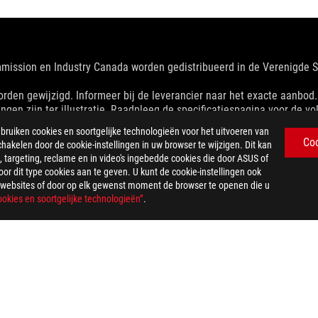
mmission en Industry Canada worden gedistribueerd in de Verenigde
en gewijzigd. Informeer bij de leverancier naar het exacte aanbod. Pr
ingen zijn ter illustratie. Raadpleeg de specificatiespagina voor de vol
orafgaande kennisgeving worden gewijzigd.
iken cookies en soortgelijke technologieën voor het uitvoeren van
respectieve bedrijven.
Co
chakelen door de cookie-instellingen in uw browser te wijzigen. Dit kan
p theoretische prestaties. Daadwerkelijke cijfers kunnen in praktijksi
 targeting, reclame en in video's ingebedde cookies die door ASUS of
n/of Type-C is afhankelijk van vele factoren, waaronder de verwerki
r dit type cookies aan te geven. U kunt de cookie-instellingen ook
w gebruiksomgeving.
US-websites of door op elk gewenst moment de browser te openen die u
dviesprijs vast te stellen. Alle wederverkopers zijn vrij om hun eigen
okies en soortgelijke technologieën”
.
g, verzendkosten, recyclingkosten.
CESSOIRES
>
ROG THRONE QI GAMING HEADSET STAND
SUPPORT