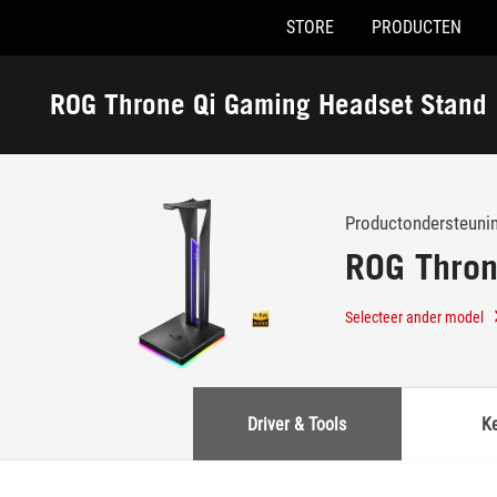
STORE
PRODUCTEN
Accessibility links
Skip to content
Accessibility Help
Skip to Menu
ASUS voettekst
ROG Throne Qi Gaming Headset Stand
-
Ondersteuning
Productondersteuni
ROG Thron
Selecteer ander model
Driver & Tools
K