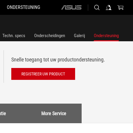
ONDERSTEUNING
ASUS
home
logo
Techn. specs
Onderscheidingen
Galerij
Ondersteuning
Snelle toegang tot uw productondersteuning.
REGISTREER UW PRODUCT
tie
More Service