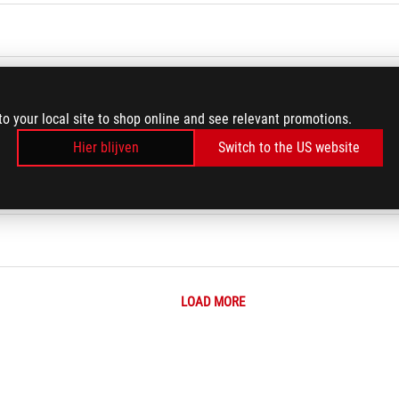
pparaten
to your local site to shop online and see relevant promotions.
elen?
Hier blijven
Switch to the US website
 schade (CID)
LOAD MORE