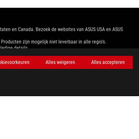
 Staten en Canada. Bezoek de websites van ASUS USA en ASUS
oducten zijn mogelijk niet leverbaar in alle regio's.
ledige details.
okievoorkeuren
Alles weigeren
Alles accepteren
tuaties verschillen.
ngssnelheid van het hostapparaat, bestandskenmerken en andere
 prijs te bepalen.