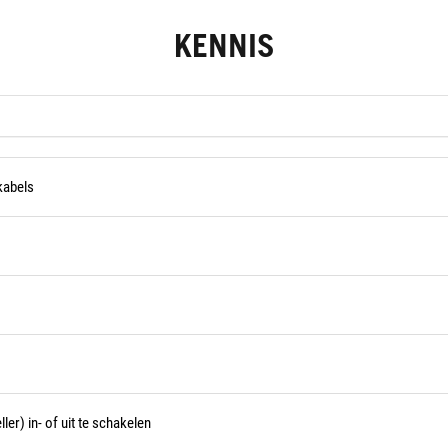
KENNIS
kabels
er) in- of uit te schakelen