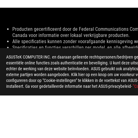
Disclaimer
Producten gecertificeerd door de Federal Communications Co
Canada voor informatie over lokaal verkrijgbare producten.
Alle specificaties kunnen zonder voorafgaande kennisgeving word
Specificaties en functies verschillen per model, en alle afbeeld
PCB kleur en meegeleverde softwareversies kunnen zonder vo
ASUSTeK COMPUTER INC. en daaraan gelieerde rechtspersonen/bedrijven gebru
Genoemde merk- en productnamen zijn handelsmerken van hun 
essentiële online functies zoals authenticatie en beveiliging. U kunt deze uits
Tenzij anders aangegeven, zijn alle prestatieclaims gebaseerd o
echter de werking van deze website beïnvloeden. ASUS gebruikt ook analytics,
De daadwerkelijke overdrachtssnelheid van USB 3.0, 3.1, 3.2 e
externe partijen worden aangeboden. Klik hier op een knop om uw voorkeur voo
factoren die verband houden met de systeemconfiguratie en u
configureren door op "Cookie-instellingen" te klikken in de voettekst van AS
Wat betreft prijsinformatie heeft ASUS alleen het recht om een a
installeert. Ga voor gedetailleerde informatie naar het ASUS-privacybeleid-
“Co
De prijs is mogelijk exclusief extra kosten, waaronder belastin
ASUS
voettekst
>
GAMING HEADSETS & AUDIO
>
GAMINGHEADSET AC