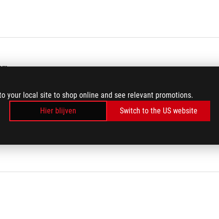
 mm
to your local site to shop online and see relevant promotions.
Hier blijven
Switch to the US website
usepad
rs