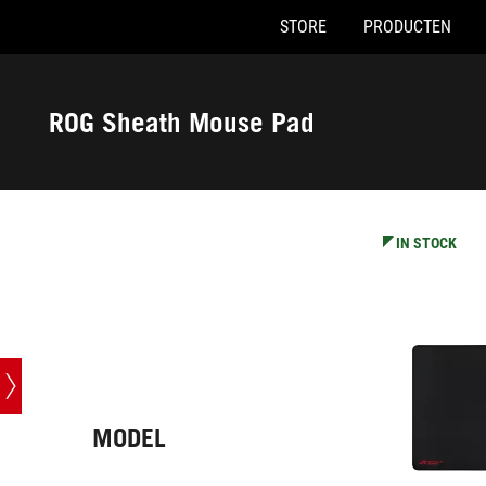
STORE
PRODUCTEN
Accessibility links
Skip to content
Accessibility Help
Skip to Menu
ASUS voettekst
ROG Sheath Mouse Pad
-
Techn.
specs
IN STOCK
MODEL