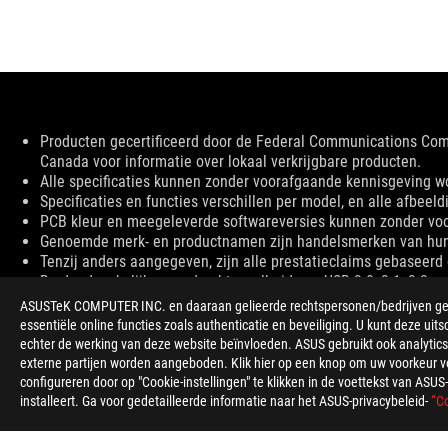
Disclaimer
Producten gecertificeerd door de Federal Communications Co
Canada voor informatie over lokaal verkrijgbare producten.
Alle specificaties kunnen zonder voorafgaande kennisgeving word
Specificaties en functies verschillen per model, en alle afbeeld
PCB kleur en meegeleverde softwareversies kunnen zonder vo
Genoemde merk- en productnamen zijn handelsmerken van hun 
Tenzij anders aangegeven, zijn alle prestatieclaims gebaseerd o
De daadwerkelijke overdrachtssnelheid van USB 3.0, 3.1, 3.2 e
factoren die verband houden met de systeemconfiguratie en u
ASUSTeK COMPUTER INC. en daaraan gelieerde rechtspersonen/bedrijven gebru
Wat betreft prijsinformatie heeft ASUS alleen het recht om een a
essentiële online functies zoals authenticatie en beveiliging. U kunt deze uits
De prijs is mogelijk exclusief extra kosten, waaronder belastin
echter de werking van deze website beïnvloeden. ASUS gebruikt ook analytics,
externe partijen worden aangeboden. Klik hier op een knop om uw voorkeur voo
configureren door op "Cookie-instellingen" te klikken in de voettekst van AS
installeert. Ga voor gedetailleerde informatie naar het ASUS-privacybeleid-
“Co
ASUS
voettekst