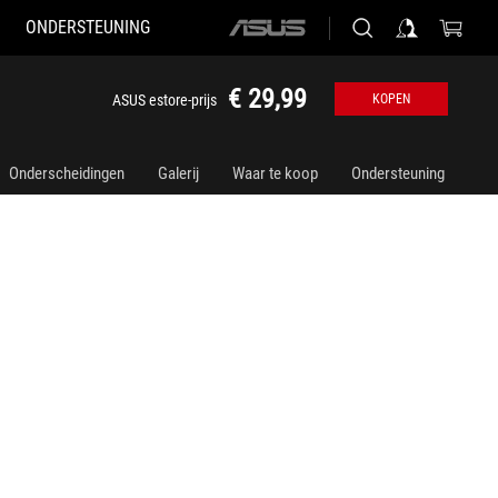
ONDERSTEUNING
ASUS
home
logo
€ 29,99
ASUS estore-prijs
KOPEN
Onderscheidingen
Galerij
Waar te koop
Ondersteuning