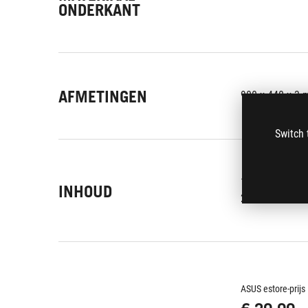
ONDERKANT
AFMETINGEN
900 x 440 x 3
Switch 
1 x Sheath Mo
INHOUD
2 x ROG sticke
ASUS estore-prijs