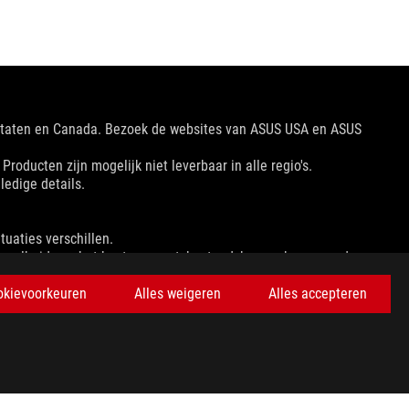
 Staten en Canada. Bezoek de websites van ASUS USA en ASUS
oducten zijn mogelijk niet leverbaar in alle regio's.
ledige details.
tuaties verschillen.
ngssnelheid van het hostapparaat, bestandskenmerken en andere
okievoorkeuren
Alles weigeren
Alles accepteren
 prijs te bepalen.