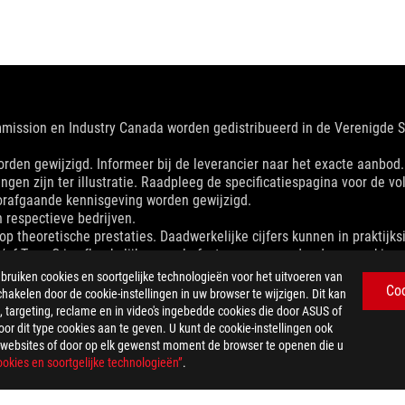
mmission en Industry Canada worden gedistribueerd in de Verenigde
en gewijzigd. Informeer bij de leverancier naar het exacte aanbod. Pr
ingen zijn ter illustratie. Raadpleeg de specificatiespagina voor de vol
orafgaande kennisgeving worden gewijzigd.
respectieve bedrijven.
p theoretische prestaties. Daadwerkelijke cijfers kunnen in praktijksi
n/of Type-C is afhankelijk van vele factoren, waaronder de verwerki
w gebruiksomgeving.
iken cookies en soortgelijke technologieën voor het uitvoeren van
Co
dviesprijs vast te stellen. Alle wederverkopers zijn vrij om hun eigen
chakelen door de cookie-instellingen in uw browser te wijzigen. Dit kan
g, verzendkosten, recyclingkosten.
 targeting, reclame en in video's ingebedde cookies die door ASUS of
r dit type cookies aan te geven. U kunt de cookie-instellingen ook
US-websites of door op elk gewenst moment de browser te openen die u
okies en soortgelijke technologieën”
.