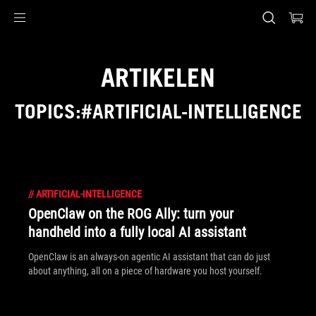
Accessibility links
Skip to content
Accessibility Help
Skip to Menu
ASUS voettekst
ARTIKELEN
TOPICS:#ARTIFICIAL-INTELLIGENCE
//
ARTIFICIAL-INTELLIGENCE
OpenClaw on the ROG Ally: turn your
handheld into a fully local AI assistant
OpenClaw is an always-on agentic AI assistant that can do just
about anything, all on a piece of hardware you host yourself.