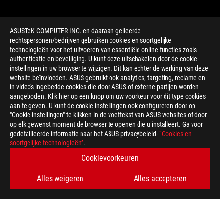
ASUSTeK COMPUTER INC. en daaraan gelieerde
rechtspersonen/bedrijven gebruiken cookies en soortgelijke
technologieën voor het uitvoeren van essentiële online functies zoals
authenticatie en beveiliging. U kunt deze uitschakelen door de cookie-
instellingen in uw browser te wijzigen. Dit kan echter de werking van deze
website beïnvloeden. ASUS gebruikt ook analytics, targeting, reclame en
in video's ingebedde cookies die door ASUS of externe partijen worden
aangeboden. Klik hier op een knop om uw voorkeur voor dit type cookies
>
GAMING ARTIFICIAL INTELLIGENCE
aan te geven. U kunt de cookie-instellingen ook configureren door op
"Cookie-instellingen" te klikken in de voettekst van ASUS-websites of door
op elk gewenst moment de browser te openen die u installeert. Ga voor
gedetailleerde informatie naar het ASUS-privacybeleid-
“Cookies en
ONDERSTEUNDE BETAALMETHODE
soortgelijke technologieën”
.
Cookievoorkeuren
KRIJG DE LAATSTE AANBIEDINGEN EN MEER
Alles weigeren
Alles accepteren
AANMELDEN