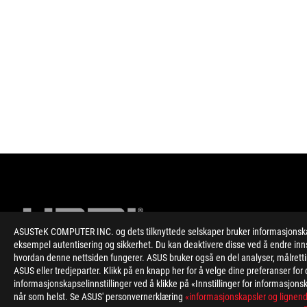
ASUSTeK COMPUTER INC. og dets tilknyttede selskaper bruker informasjonskapsl
eksempel autentisering og sikkerhet. Du kan deaktivere disse ved å endre inns
hvordan denne nettsiden fungerer. ASUS bruker også en del analyser, målrett
ASUS eller tredjeparter. Klikk på en knapp her for å velge dine preferanser f
Disclaimer
IPS stands for in-plane switching, a type of LED (a form of LCD
informasjonskapselinnstillinger ved å klikke på «Innstillinger for informasjonsk
Unless otherwise stated, all performance claims are based on t
når som helst. Se ASUS' personvernerklæring
«informasjonskapsler og lignend