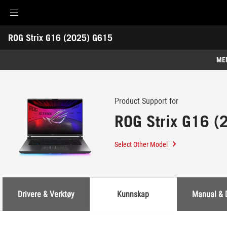
Accessibility links
ROG Strix G16 (2025) G615
Skip to content
Accessibility Help
Skip to Menu
ASUS Footer
-
Support
ME
Features
Features
Tech Specs
Product Support for
ROG Strix G16 (
Awards
Gallery
Select Other Model
Kjøp
Support
Drivere & Verktøy
Kunnskap
Manual & 