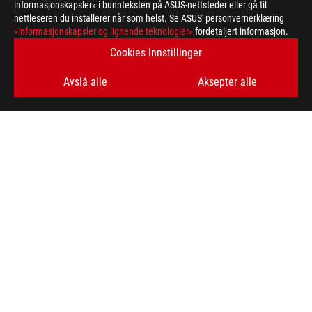
informasjonskapsler» i bunnteksten på ASUS-nettsteder eller gå til
nettleseren du installerer når som helst. Se ASUS' personvernerklæring
ASUS
«informasjonskapsler og lignende teknologier»
fordetaljert informasjon.
Footer
>
GAMING MOTHERBOARDS
>
MOTHERBOARDS FILTER
Cookies Innstillinger
>
ROG STRIX Z790-I GAMING WIFI
GALLERY
Avslå alle
Aksepter alle
FÅ DE SISTE TILBUDENE OG MER
SIGN UP
ABOUT ROG
HOME
NEWSROOM
facebook
twitter
youtube
twitch
instagram