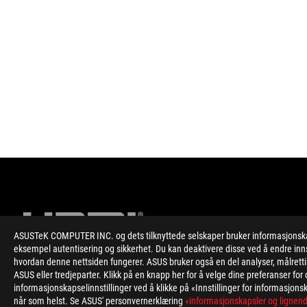
ASUSTeK COMPUTER INC. og dets tilknyttede selskaper bruker informasjonskapsl
eksempel autentisering og sikkerhet. Du kan deaktivere disse ved å endre inns
hvordan denne nettsiden fungerer. ASUS bruker også en del analyser, målrett
ASUS eller tredjeparter. Klikk på en knapp her for å velge dine preferanser f
Disclaimer
Specifications and features vary by model, and all images are ill
informasjonskapselinnstillinger ved å klikke på «Innstillinger for informasjonsk
*Precise specifications and features vary by model . Please ref
når som helst. Se ASUS' personvernerklæring
«informasjonskapsler og lignend