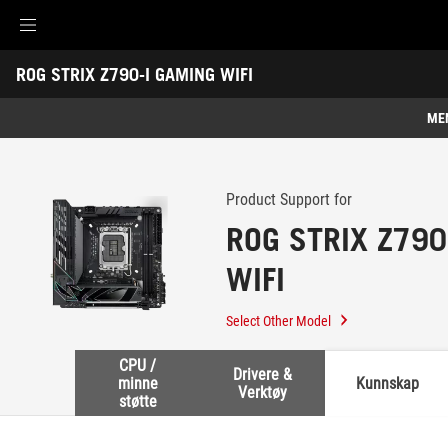
Accessibility links
ROG STRIX Z790-I GAMING WIFI
Skip to content
Accessibility Help
Skip to Menu
ASUS Footer
-
Support
ME
Features
Features
Tech Specs
Product Support for
ROG STRIX Z790
Awards
WIFI
Gallery
Kjøp
Select Other Model
Support
CPU /
Drivere &
minne
Kunnskap
Verktøy
støtte