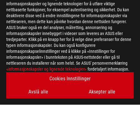
informasjonskapsler og lignende teknologier for å utføre viktige
nettbaserte funksjoner, for eksempel autentisering og sikkerhet. Du kan
deaktivere disse ved å endre innstillingene for informasjonskapsler via
nettleseren, men dette kan påvirke hvordan denne nettsiden fungerer.
ASUS bruker også en del analyser, målretting, annonsering og
informasjonskapsler innebygget i videoer som leveres av ASUS eller
tredjeparter. Klikk på en knapp her for å velge dine preferanser for denne
>
GAMING CHATBOT
typen informasjonskapsler. Du kan også konfigurere
informasjonskapselinnstillinger ved å klikke på «Innstillinger for
informasjonskapsler» i bunnteksten på ASUS-nettsteder eller gå til
nettleseren du installerer når som helst. Se ASUS' personvernerklæring
FÅ DE SISTE TILBUDENE OG MER
«informasjonskapsler og lignende teknologier»
fordetaljert informasjon.
Cookies Innstillinger
SIGN UP
Avslå alle
Aksepter alle
ABOUT ROG
HOME
NEWSROOM