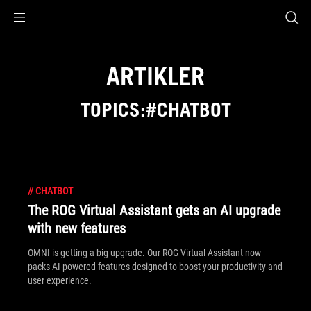
Accessibility links
Skip to content
Accessibility Help
Skip to Menu
ASUS Footer
ARTIKLER
TOPICS:#CHATBOT
//
CHATBOT
The ROG Virtual Assistant gets an AI upgrade
with new features
OMNI is getting a big upgrade. Our ROG Virtual Assistant now
packs AI-powered features designed to boost your productivity and
user experience.